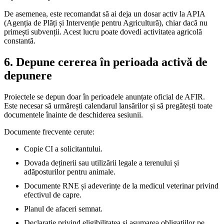
De asemenea, este recomandat să ai deja un dosar activ la APIA
(Agenția de Plăți și Intervenție pentru Agricultură), chiar dacă nu
primești subvenții. Acest lucru poate dovedi activitatea agricolă
constantă.
6. Depune cererea în perioada activă de
depunere
Proiectele se depun doar în perioadele anunțate oficial de AFIR.
Este necesar să urmărești calendarul lansărilor și să pregătești toate
documentele înainte de deschiderea sesiunii.
Documente frecvente cerute:
Copie CI a solicitantului.
Dovada deținerii sau utilizării legale a terenului și
adăposturilor pentru animale.
Documente RNE și adeverințe de la medicul veterinar privind
efectivul de capre.
Planul de afaceri semnat.
Declarație privind eligibilitatea și asumarea obligațiilor pe