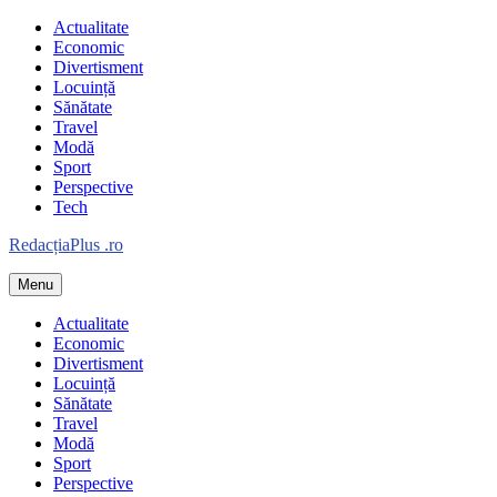
Skip
Actualitate
to
Economic
content
Divertisment
Locuință
Sănătate
Travel
Modă
Sport
Perspective
Tech
Redacția
Plus
.ro
Menu
Informație plus inspirație
Actualitate
Economic
Divertisment
Locuință
Sănătate
Travel
Modă
Sport
Perspective