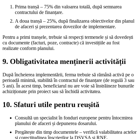
Prima tranșă – 75% din valoarea totală, după semnarea
contractului de finanțare.
A doua tranșă – 25%, după finalizarea obiectivelor din planul
de afaceri și prezentarea dovezilor de implementare.
Pentru a primi tranșele, trebuie să respecți termenele și să dovedești
cu documente (facturi, poze, contracte) că investițiile au fost
realizate conform planului.
9. Obligativitatea menținerii activității
După încheierea implementării, ferma trebuie să rămână activă pe o
perioadă minimă, stabilită în contractul de finanțare (de regulă 3 sau
5 ani). În acest timp, beneficiarul nu are voie să înstrăineze bunurile
achiziționate prin proiect sau să închidă activitatea.
10. Sfaturi utile pentru reușită
Consultă un specialist în fonduri europene pentru întocmirea
planului de afaceri și depunerea dosarului.
Pregătește din timp documentele – verifică valabilitatea actelor
și corectitudinea înscrierilor la DSVSA și RNE.