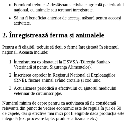
Fermierul trebuie să desfășoare activitate agricolă pe teritoriul
național, cu animale sau terenuri înregistrate.
Să nu fi beneficiat anterior de aceeași măsură pentru aceeași
activitate.
2. Înregistrează ferma și animalele
Pentru a fi eligibil, trebuie să deții o fermă înregistrată în sistemul
național. Aceasta include:
Înregistrarea exploatației la DSVSA (Direcția Sanitar-
Veterinară și pentru Siguranța Alimentelor).
Înscrierea caprelor în Registrul Național al Exploatațiilor
(RNE), fiecare animal având crotalie și cod unic.
Actualizarea periodică a efectivului cu ajutorul medicului
veterinar de circumscripție.
Numărul minim de capre pentru ca activitatea să fie considerată
relevantă din punct de vedere economic este de regulă în jur de 50
de capete, dar și efective mai mici pot fi eligibile dacă producția este
integrată (ex. procesare lapte, produse artizanale etc.).