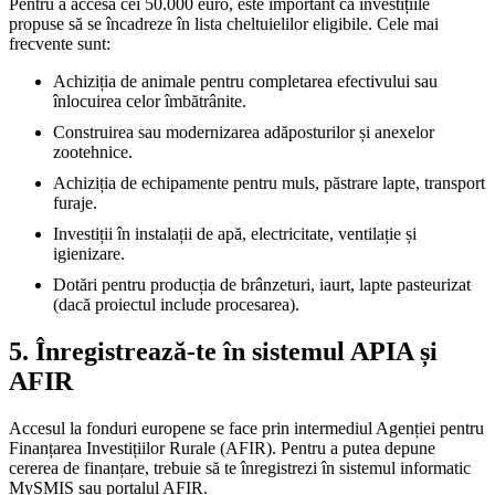
Pentru a accesa cei 50.000 euro, este important ca investițiile
propuse să se încadreze în lista cheltuielilor eligibile. Cele mai
frecvente sunt:
Achiziția de animale pentru completarea efectivului sau
înlocuirea celor îmbătrânite.
Construirea sau modernizarea adăposturilor și anexelor
zootehnice.
Achiziția de echipamente pentru muls, păstrare lapte, transport
furaje.
Investiții în instalații de apă, electricitate, ventilație și
igienizare.
Dotări pentru producția de brânzeturi, iaurt, lapte pasteurizat
(dacă proiectul include procesarea).
5. Înregistrează-te în sistemul APIA și
AFIR
Accesul la fonduri europene se face prin intermediul Agenției pentru
Finanțarea Investițiilor Rurale (AFIR). Pentru a putea depune
cererea de finanțare, trebuie să te înregistrezi în sistemul informatic
MySMIS sau portalul AFIR.