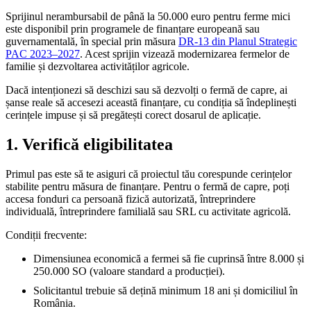
Sprijinul nerambursabil de până la 50.000 euro pentru ferme mici
este disponibil prin programele de finanțare europeană sau
guvernamentală, în special prin măsura
DR-13 din Planul Strategic
PAC 2023–2027
. Acest sprijin vizează modernizarea fermelor de
familie și dezvoltarea activităților agricole.
Dacă intenționezi să deschizi sau să dezvolți o fermă de capre, ai
șanse reale să accesezi această finanțare, cu condiția să îndeplinești
cerințele impuse și să pregătești corect dosarul de aplicație.
1. Verifică eligibilitatea
Primul pas este să te asiguri că proiectul tău corespunde cerințelor
stabilite pentru măsura de finanțare. Pentru o fermă de capre, poți
accesa fonduri ca persoană fizică autorizată, întreprindere
individuală, întreprindere familială sau SRL cu activitate agricolă.
Condiții frecvente:
Dimensiunea economică a fermei să fie cuprinsă între 8.000 și
250.000 SO (valoare standard a producției).
Solicitantul trebuie să dețină minimum 18 ani și domiciliul în
România.