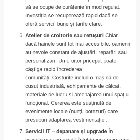
să se ocupe de curățenie în mod regulat.
Investiția se recuperează rapid dacă se
oferă servicii bune și tarife clare.
Atelier de croitorie sau retușuri
Chiar
dacă hainele sunt tot mai accesibile, oamenii
au nevoie constant de ajustări, reparări sau
personalizări. Un croitor priceput poate
câștiga rapid încrederea
comunității.Costurile includ o mașină de
cusut industrială, echipamente de călcat,
materiale de lucru și amenajarea unui spațiu
funcțional. Cererea este susținută de
evenimente locale (nunți, botezuri) care
presupun adaptarea vestimentației.
Servicii IT – depanare și upgrade
În
orașele mici nu există întotdeauna magazine