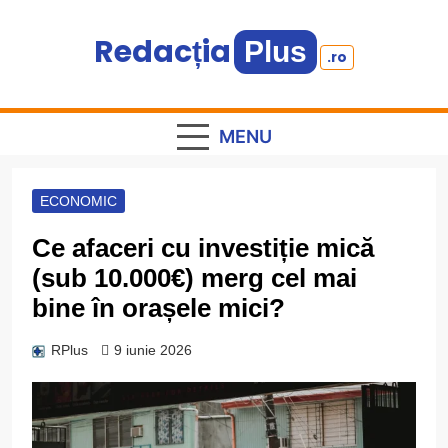
Skip
to
Redacția
Plus
.ro
content
Informație plus inspirație
MENU
ECONOMIC
Ce afaceri cu investiție mică
(sub 10.000€) merg cel mai
bine în orașele mici?
RPlus
9 iunie 2026