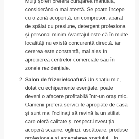
Mulți șoferi preferă curățarea manuală,
considerând-o mai atentă. Se poate începe
cu o zonă acoperită, un compresor, aparat
de spălat cu presiune, detergent profesional
și personal minim.Avantajul este că în multe
localități nu există concurență directă, iar
cererea este constantă, mai ales în
apropierea centrelor comerciale sau în
zonele rezidențiale.
Salon de frizerie/coafură
Un spațiu mic,
dotat cu echipamente esențiale, poate
deveni o afacere profitabilă într-un oraș mic.
Oamenii preferă serviciile apropiate de casă
și sunt mai înclinați să revină la un stilist
care oferă calitate și respect.Investiția
acoperă scaune, oglinzi, uscătoare, produse
profesionale și amenajarea spațiului. Un