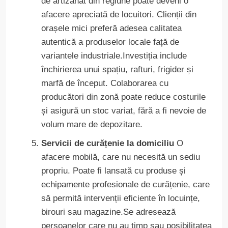
de artizanat din regiune poate deveni o
afacere apreciată de locuitori. Clienții din
orașele mici preferă adesea calitatea
autentică a produselor locale față de
variantele industriale.Investiția include
închirierea unui spațiu, rafturi, frigider și
marfă de început. Colaborarea cu
producători din zonă poate reduce costurile
și asigură un stoc variat, fără a fi nevoie de
volum mare de depozitare.
Servicii de curățenie la domiciliu
O
afacere mobilă, care nu necesită un sediu
propriu. Poate fi lansată cu produse și
echipamente profesionale de curățenie, care
să permită intervenții eficiente în locuințe,
birouri sau magazine.Se adresează
persoanelor care nu au timp sau posibilitatea