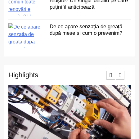
reușite? Un singur detaliu pe care
puțini îl anticipează
De ce apare senzația de greață
după mese și cum o prevenim?
Highlights
3
Cât de des trebuie să depui
declarația unică dacă ai
venituri independente
ECONOMIC
4
Ce au în comun toate
renovările reușite? Un singur
detaliu pe care puțini îl
ACTUALITATE