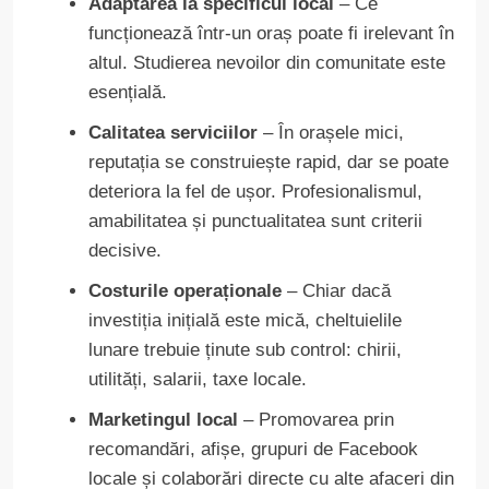
Adaptarea la specificul local
– Ce
funcționează într-un oraș poate fi irelevant în
altul. Studierea nevoilor din comunitate este
esențială.
Calitatea serviciilor
– În orașele mici,
reputația se construiește rapid, dar se poate
deteriora la fel de ușor. Profesionalismul,
amabilitatea și punctualitatea sunt criterii
decisive.
Costurile operaționale
– Chiar dacă
investiția inițială este mică, cheltuielile
lunare trebuie ținute sub control: chirii,
utilități, salarii, taxe locale.
Marketingul local
– Promovarea prin
recomandări, afișe, grupuri de Facebook
locale și colaborări directe cu alte afaceri din