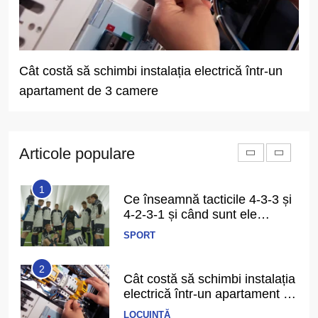
anticipează
5
De ce apare senzația de
greață după mese și cum o
prevenim?
Cât costă să schimbi instalația electrică într-un
Cât
SĂNĂTATE
apartament de 3 camere
dac
6
Ce înseamnă să ai echilibru în
viață și cum îl recunoști când îl
ai
Articole populare
PERSPECTIVE
1
Ce înseamnă tacticile 4-3-3 și
4-2-3-1 și când sunt ele
folosite în fotbal?
SPORT
2
Cât costă să schimbi instalația
electrică într-un apartament de
3 camere
LOCUINȚĂ