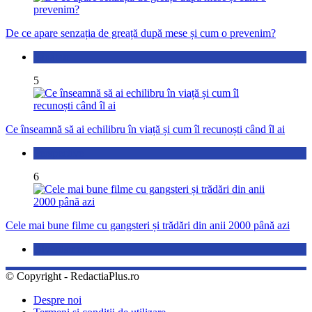
De ce apare senzația de greață după mese și cum o prevenim?
Sănătate
5
Ce înseamnă să ai echilibru în viață și cum îl recunoști când îl ai
Perspective
6
Cele mai bune filme cu gangsteri și trădări din anii 2000 până azi
Divertisment
© Copyright - RedactiaPlus.ro
Despre noi