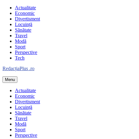
Skip
Actualitate
to
Economic
content
Divertisment
Locuință
Sănătate
Travel
Modă
Sport
Perspective
Tech
Redacția
Plus
.ro
Menu
Informație plus inspirație
Actualitate
Economic
Divertisment
Locuință
Sănătate
Travel
Modă
Sport
Perspective