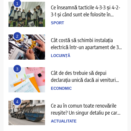
1
Ce înseamnă tacticile 4-3-3 și 4-2-
3-1 și când sunt ele folosite în
fotbal?
SPORT
2
Cât costă să schimbi instalația
electrică într-un apartament de 3
camere
LOCUINȚĂ
3
Cât de des trebuie să depui
declarația unică dacă ai venituri
independente
ECONOMIC
4
Ce au în comun toate renovările
reușite? Un singur detaliu pe care
puțini îl anticipează
ACTUALITATE