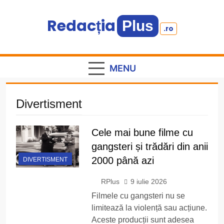
Skip
to
Redacția
Plus
.ro
content
Informație plus inspirație
MENU
Divertisment
Cele mai bune filme cu
gangsteri și trădări din anii
2000 până azi
DIVERTISMENT
RPlus
9 iulie 2026
Filmele cu gangsteri nu se
limitează la violență sau acțiune.
Aceste producții sunt adesea