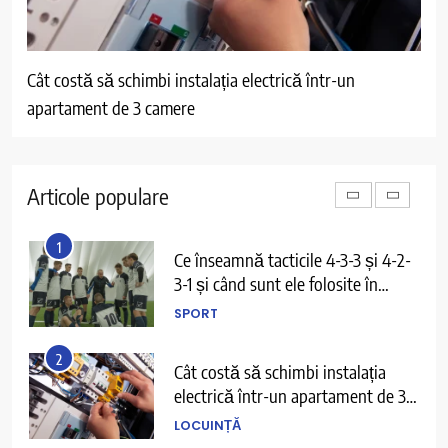
5
De ce apare senzația de greață
după mese și cum o prevenim?
Cât costă să schimbi instalația electrică într-un
Cât
SĂNĂTATE
apartament de 3 camere
ven
6
Ce înseamnă să ai echilibru în
viață și cum îl recunoști când îl ai
Articole populare
PERSPECTIVE
1
Ce înseamnă tacticile 4-3-3 și 4-2-
3-1 și când sunt ele folosite în
fotbal?
SPORT
2
Cât costă să schimbi instalația
electrică într-un apartament de 3
camere
LOCUINȚĂ