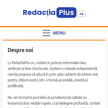
Skip
to
Redacția
Plus
.ro
content
Informație plus inspirație
MENU
Despre noi
La RedactiaPlus.ro, credem în puterea informației clare,
verificate și bine structurate. Suntem o redacție independentă
care își propune să aducă în prim-plan subiecte de interes real
pentru cititorii noștri, într-o formă accesibilă, onestă și
echilibrată.
Ne-am format în jurul ideii că jurnalismul de calitate nu
înseamnă doar relatări rapide, ci și înțelegere profundă, context