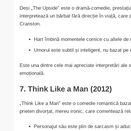
Deși „The Upside” este o dramă-comedie, prestația l
interpretează un bărbat fără direcție în viață, care 
Cranston.
Hart îmbină momentele comice cu altele de ref
Umorul este subtil și inteligent, nu bazat pe 
Este una dintre cele mai apreciate interpretări ale
emoțională.
7. Think Like a Man (2012)
„Think Like a Man” este o comedie romantică bazat
prieten divorțat, mereu ironic, care comentează relaț
Personajul său este plin de sarcasm și aduc