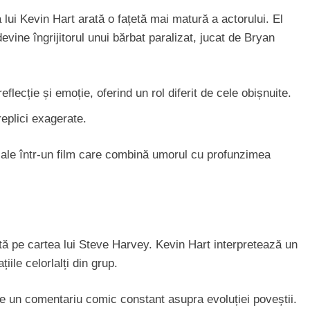
ui Kevin Hart arată o fațetă mai matură a actorului. El
devine îngrijitorul unui bărbat paralizat, jucat de Bryan
lecție și emoție, oferind un rol diferit de cele obișnuite.
replici exagerate.
 sale într-un film care combină umorul cu profunzimea
ă pe cartea lui Steve Harvey. Kevin Hart interpretează un
iile celorlalți din grup.
e un comentariu comic constant asupra evoluției poveștii.