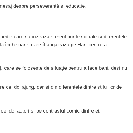
mesaj despre perseverență și educație.
omedie care satirizează stereotipurile sociale și diferențele
a închisoare, care îl angajează pe Hart pentru a-l
eț, care se folosește de situație pentru a face bani, deși nu
cei doi ajung, dar și din diferențele dintre stilul lor de
ei doi actori și pe contrastul comic dintre ei.