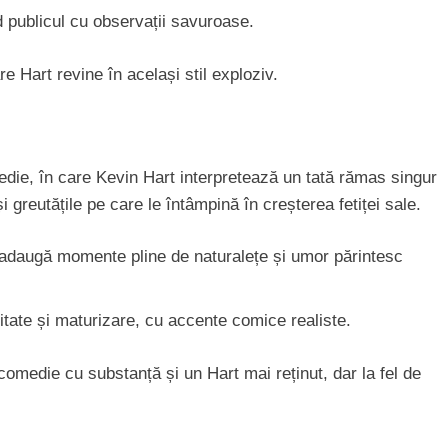
nd publicul cu observații savuroase.
e Hart revine în același stil exploziv.
die, în care Kevin Hart interpretează un tată rămas singur
 greutățile pe care le întâmpină în creșterea fetiței sale.
 adaugă momente pline de naturalețe și umor părintesc
itate și maturizare, cu accente comice realiste.
omedie cu substanță și un Hart mai reținut, dar la fel de