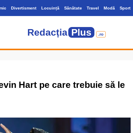
mic
Divertisment
Locuință
Sănătate
Travel
Modă
Sport
Redacția
Plus
.ro
vin Hart pe care trebuie să le