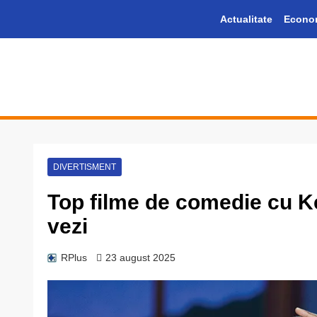
Skip
Actualitate
Econo
to
content
Informație plus inspirație
DIVERTISMENT
Top filme de comedie cu Ke
vezi
RPlus
23 august 2025