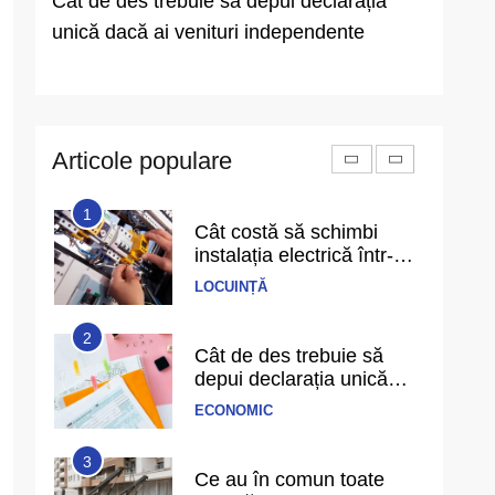
ică
Cât de des trebuie să depui declarația
Ce au î
echilibru în viață și cum îl
recunoști când îl ai
unică dacă ai venituri independente
Un singu
PERSPECTIVE
anticip
6
Cele mai bune filme cu
gangsteri și trădări din
anii 2000 până azi
Articole populare
DIVERTISMENT
1
Cât costă să schimbi
instalația electrică într-un
apartament de 3 camere
LOCUINȚĂ
2
Cât de des trebuie să
depui declarația unică
dacă ai venituri
ECONOMIC
independente
3
Ce au în comun toate