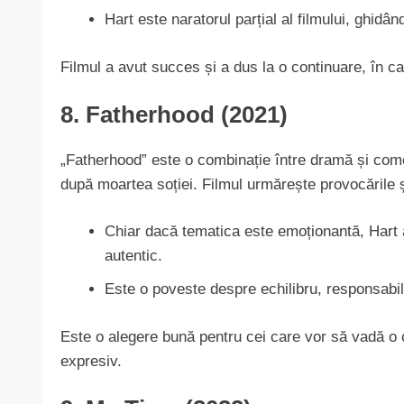
Hart este naratorul parțial al filmului, ghidâ
Filmul a avut succes și a dus la o continuare, în car
8. Fatherhood (2021)
„Fatherhood” este o combinație între dramă și come
după moartea soției. Filmul urmărește provocările și
Chiar dacă tematica este emoționantă, Hart
autentic.
Este o poveste despre echilibru, responsabil
Este o alegere bună pentru cei care vor să vadă o c
expresiv.