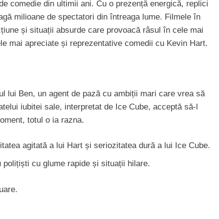
 de comedie din ultimii ani. Cu o prezență energică, replici
tragă milioane de spectatori din întreaga lume. Filmele în
iune și situații absurde care provoacă râsul în cele mai
e mai apreciate și reprezentative comedii cu Kevin Hart.
lul lui Ben, un agent de pază cu ambiții mari care vrea să
atelui iubitei sale, interpretat de Ice Cube, acceptă să-l
oment, totul o ia razna.
tatea agitată a lui Hart și seriozitatea dură a lui Ice Cube.
olițiști cu glume rapide și situații hilare.
uare.