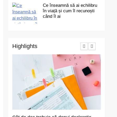
Ce înseamnă să ai echilibru
în viață și cum îl recunoști
când îl ai
Highlights
3
Ce au în comun toate
renovările reușite? Un
singur detaliu pe care
ACTUALITATE
puțini îl anticipează
4
De ce apare senzația de
greață după mese și cum
o prevenim?
SĂNĂTATE
5
Ce înseamnă să ai