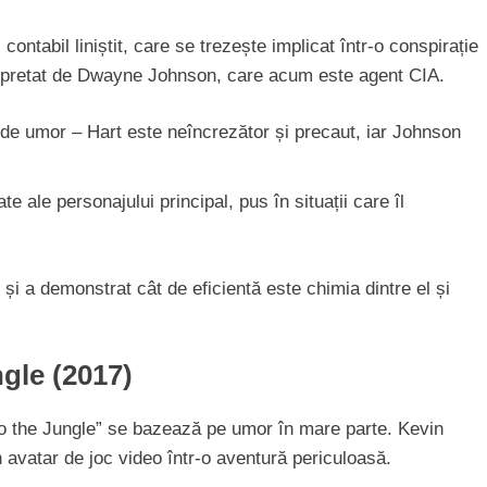
Cât costă să schimbi instalația electr
într-un apartament de 3 camere
 contabil liniștit, care se trezește implicat într-o conspirație
nterpretat de Dwayne Johnson, care acum este agent CIA.
 de umor – Hart este neîncrezător și precaut, iar Johnson
 ale personajului principal, pus în situații care îl
 și a demonstrat cât de eficientă este chimia dintre el și
gle (2017)
o the Jungle” se bazează pe umor în mare parte. Kevin
n avatar de joc video într-o aventură periculoasă.