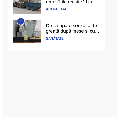
renovările reușite? Un
singur detaliu pe care
ACTUALITATE
puțini îl anticipează
4
De ce apare senzația de
greață după mese și cum
o prevenim?
SĂNĂTATE
5
Ce înseamnă să ai
echilibru în viață și cum îl
recunoști când îl ai
PERSPECTIVE
6
Cele mai bune filme cu
gangsteri și trădări din
anii 2000 până azi
DIVERTISMENT
1
Cât costă să schimbi