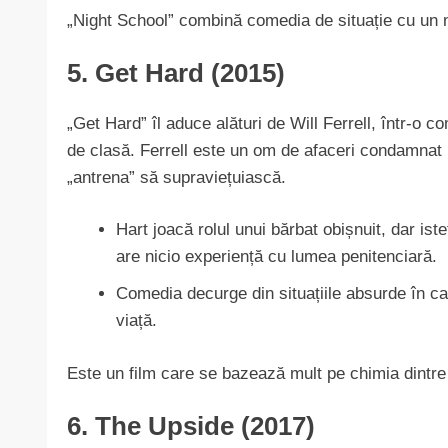
„Night School” combină comedia de situație cu un 
5. Get Hard (2015)
„Get Hard” îl aduce alături de Will Ferrell, într-o c
de clasă. Ferrell este un om de afaceri condamnat l
„antrena” să supraviețuiască.
Hart joacă rolul unui bărbat obișnuit, dar ist
are nicio experiență cu lumea penitenciară.
Comedia decurge din situațiile absurde în care 
viață.
Este un film care se bazează mult pe chimia dintre c
6. The Upside (2017)