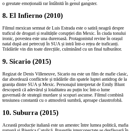
o greutate emoțională rar întâlnită în genul gangster.
8. El Infierno (2010)
Filmul mexican semnat de Luis Estrada este o satiră neagră despre
traficul de droguri și realitățile corupției din Mexic. În ciuda tonului
ironic, povestea este una dureroasă. Protagonistul revine în orașul
natal după ani petrecuți în SUA și intră într-o rețea de traficanți.
Trădările vin din toate direcțiile, culminând cu un final tulburător.
9. Sicario (2015)
Regizat de Denis Villeneuve, Sicario nu este un film de mafie clasic,
dar abordează conflictele și trădările din spatele luptei antidrog de la
granița dintre SUA și Mexic. Personajul interpretat de Emily Blunt
descoperă că adevărul și loialitatea au puțin loc într-o lume
guvernată de strategii murdare și scopuri ascunse. Filmul combină
tensiunea constantă cu o atmosferă sumbră, aproape claustrofobă.
10. Suburra (2015)
Această producție italiană este un amestec între lumea politică, mafia
romană și Biserica Catolică. Poveștile interconectate se desfășoară în