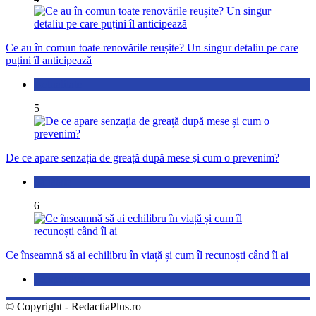
Ce au în comun toate renovările reușite? Un singur detaliu pe care
puțini îl anticipează
Actualitate
5
De ce apare senzația de greață după mese și cum o prevenim?
Sănătate
6
Ce înseamnă să ai echilibru în viață și cum îl recunoști când îl ai
Perspective
© Copyright - RedactiaPlus.ro