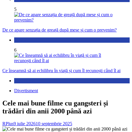
5
De ce apare senzația de greață după mese și cum o prevenim?
Sănătate
6
Ce înseamnă să ai echilibru în viață și cum îl recunoști când îl ai
Perspective
Divertisment
Cele mai bune filme cu gangsteri și
trădări din anii 2000 până azi
RPlus
9 iulie 2026
10 septembrie 2025