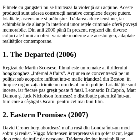
Filmele cu gangsteri nu se limitează la violență sau acțiune. Aceste
producții sunt adesea construcții narative complexe despre putere,
loialitate, ascensiune și prăbușire. Trădarea aduce tensiune, iar
schimbările de alianțe în interiorul unor rețele criminale oferă povești
memorabile. Din anii 2000 până în prezent, regizori din diverse
colțuri ale lumii au oferit variante moderne ale acestui gen, adaptate
realităților contemporane.
1. The Departed (2006)
Regizat de Martin Scorsese, filmul este un remake al thrillerului
hongkonghez „Infernal Affairs”. Acțiunea se concentrează pe un
polițist sub acoperire infiltrat într-o mafie irlandeză din Boston, în
timp ce organizația trimite un om de-al lor în poliție. Loialitățile sunt
incerte, iar fiecare pas greșit poate fi fatal. Leonardo DiCaprio, Matt
Damon și Jack Nicholson formează o distribuție puternică într-un
film care a câștigat Oscarul pentru cel mai bun film.
2. Eastern Promises (2007)
David Cronenberg abordează mafia rusă din Londra într-un mod
sobru și realist. Viggo Mortensen interpretează un șofer tăcut, legat
de o rețea de trafic de persoane. Trădarea devine inevitabilă pe