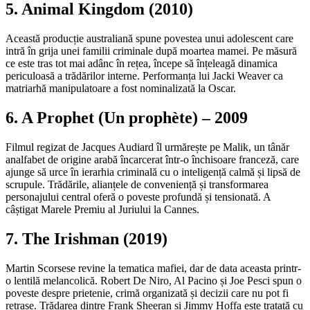
5. Animal Kingdom (2010)
Această producție australiană spune povestea unui adolescent care
intră în grija unei familii criminale după moartea mamei. Pe măsură
ce este tras tot mai adânc în rețea, începe să înțeleagă dinamica
periculoasă a trădărilor interne. Performanța lui Jacki Weaver ca
matriarhă manipulatoare a fost nominalizată la Oscar.
6. A Prophet (Un prophète) – 2009
Filmul regizat de Jacques Audiard îl urmărește pe Malik, un tânăr
analfabet de origine arabă încarcerat într-o închisoare franceză, care
ajunge să urce în ierarhia criminală cu o inteligență calmă și lipsă de
scrupule. Trădările, alianțele de conveniență și transformarea
personajului central oferă o poveste profundă și tensionată. A
câștigat Marele Premiu al Juriului la Cannes.
7. The Irishman (2019)
Martin Scorsese revine la tematica mafiei, dar de data aceasta printr-
o lentilă melancolică. Robert De Niro, Al Pacino și Joe Pesci spun o
poveste despre prietenie, crimă organizată și decizii care nu pot fi
retrase. Trădarea dintre Frank Sheeran și Jimmy Hoffa este tratată cu