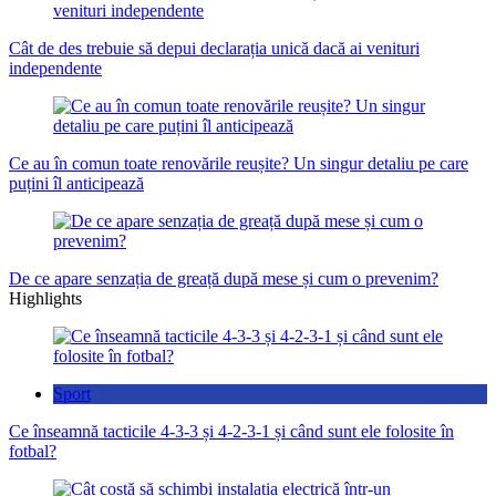
Cât de des trebuie să depui declarația unică dacă ai venituri
independente
Ce au în comun toate renovările reușite? Un singur detaliu pe care
puțini îl anticipează
De ce apare senzația de greață după mese și cum o prevenim?
Highlights
Sport
Ce înseamnă tacticile 4-3-3 și 4-2-3-1 și când sunt ele folosite în
fotbal?