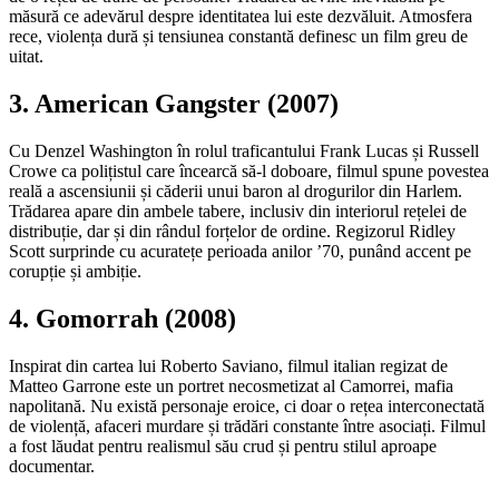
măsură ce adevărul despre identitatea lui este dezvăluit. Atmosfera
rece, violența dură și tensiunea constantă definesc un film greu de
uitat.
3. American Gangster (2007)
Cu Denzel Washington în rolul traficantului Frank Lucas și Russell
Crowe ca polițistul care încearcă să-l doboare, filmul spune povestea
reală a ascensiunii și căderii unui baron al drogurilor din Harlem.
Trădarea apare din ambele tabere, inclusiv din interiorul rețelei de
distribuție, dar și din rândul forțelor de ordine. Regizorul Ridley
Scott surprinde cu acuratețe perioada anilor ’70, punând accent pe
corupție și ambiție.
4. Gomorrah (2008)
Inspirat din cartea lui Roberto Saviano, filmul italian regizat de
Matteo Garrone este un portret necosmetizat al Camorrei, mafia
napolitană. Nu există personaje eroice, ci doar o rețea interconectată
de violență, afaceri murdare și trădări constante între asociați. Filmul
a fost lăudat pentru realismul său crud și pentru stilul aproape
documentar.