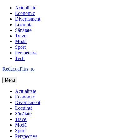
Skip
Actualitate
to
Economic
content
Divertisment
Locuință
Sănătate
Travel
Modă
Sport
Perspective
Tech
Redacția
Plus
.ro
Menu
Informație plus inspirație
Actualitate
Economic
Divertisment
Locuință
Sănătate
Travel
Modă
Sport
Perspective