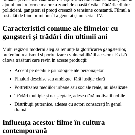
ajunul unei reforme majore a zonei de coastă Ostia. Trădările dintre
politicieni, gangsteri și preoți creează o tensiune constantă. Filmul a
fost atât de bine primit încât a generat și un serial TV.
Caracteristici comune ale filmelor cu
gangsteri și trădări din ultimii ani
Mulți regizori moderni aleg să renunțe la glorificarea gangsterilor,
preferând realismul și portretizarea vulnerabilității acestora. Există
câteva trăsături care revin în aceste producții:
Accent pe detaliile psihologice ale personajelor
Finaluri deschise sau ambigue, fără justiție clară
Portretizarea mediilor urbane sau sociale reale, nu idealizate
Trădări multiple și neașteptate, adesea fără motivații nobile
Distribuții puternice, adesea cu actori consacrați în genul
dramă
Influența acestor filme în cultura
contemporană