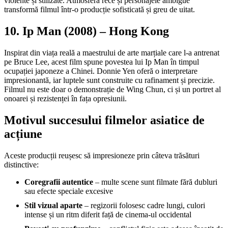
violente și stilizate. Atmosfera rece și personajele ambigue
transformă filmul într-o producție sofisticată și greu de uitat.
10. Ip Man (2008) – Hong Kong
Inspirat din viața reală a maestrului de arte marțiale care l-a antrenat
pe Bruce Lee, acest film spune povestea lui Ip Man în timpul
ocupației japoneze a Chinei. Donnie Yen oferă o interpretare
impresionantă, iar luptele sunt construite cu rafinament și precizie.
Filmul nu este doar o demonstrație de Wing Chun, ci și un portret al
onoarei și rezistenței în fața opresiunii.
Motivul succesului filmelor asiatice de
acțiune
Aceste producții reușesc să impresioneze prin câteva trăsături
distinctive:
Coregrafii autentice
– multe scene sunt filmate fără dubluri
sau efecte speciale excesive
Stil vizual aparte
– regizorii folosesc cadre lungi, culori
intense și un ritm diferit față de cinema-ul occidental