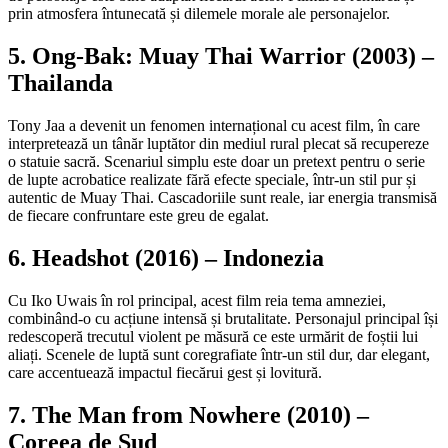
prin atmosfera întunecată și dilemele morale ale personajelor.
5. Ong-Bak: Muay Thai Warrior (2003) –
Thailanda
Tony Jaa a devenit un fenomen internațional cu acest film, în care
interpretează un tânăr luptător din mediul rural plecat să recupereze
o statuie sacră. Scenariul simplu este doar un pretext pentru o serie
de lupte acrobatice realizate fără efecte speciale, într-un stil pur și
autentic de Muay Thai. Cascadoriile sunt reale, iar energia transmisă
de fiecare confruntare este greu de egalat.
6. Headshot (2016) – Indonezia
Cu Iko Uwais în rol principal, acest film reia tema amneziei,
combinând-o cu acțiune intensă și brutalitate. Personajul principal își
redescoperă trecutul violent pe măsură ce este urmărit de foștii lui
aliați. Scenele de luptă sunt coregrafiate într-un stil dur, dar elegant,
care accentuează impactul fiecărui gest și lovitură.
7. The Man from Nowhere (2010) –
Coreea de Sud