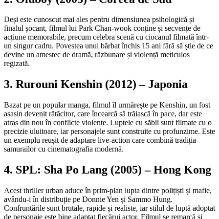
Deși este cunoscut mai ales pentru dimensiunea psihologică și
finalul șocant, filmul lui Park Chan-wook conține și secvențe de
acțiune memorabile, precum celebra scenă cu ciocanul filmată într-
un singur cadru. Povestea unui bărbat închis 15 ani fără să știe de ce
devine un amestec de dramă, răzbunare și violență meticulos
regizată.
3. Rurouni Kenshin (2012) – Japonia
Bazat pe un popular manga, filmul îl urmărește pe Kenshin, un fost
asasin devenit rătăcitor, care încearcă să trăiască în pace, dar este
atras din nou în conflicte violente. Luptele cu săbii sunt filmate cu o
precizie uluitoare, iar personajele sunt construite cu profunzime. Este
un exemplu reușit de adaptare live-action care combină tradiția
samurailor cu cinematografia modernă.
4. SPL: Sha Po Lang (2005) – Hong Kong
Acest thriller urban aduce în prim-plan lupta dintre polițiști și mafie,
avându-i în distribuție pe Donnie Yen și Sammo Hung.
Confruntările sunt brutale, rapide și realiste, iar stilul de luptă adoptat
de personaje este bine adaptat fiecărui actor. Filmul se remarcă și