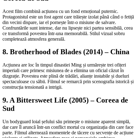
Acest film combină acțiunea cu un fond emoțional puternic.
Protagonistul este un fost agent care trăiește izolat până când o fetiță
din vecini dispare, iar el pornește într-o misiune de salvare.
Confruntările sunt intense, dar nu lipsește nici partea sensibilă, ceea
ce transformă povestea într-una memorabilă. Stilul vizual sobru
completează atmosfera generală.
8. Brotherhood of Blades (2014) – China
Acțiunea are loc în timpul dinastiei Ming și urmărește trei ofițeri
imperiali care primesc misiunea de a elimina un oficial căzut în
dizgrație. Povestea este plină de trădări, alianțe instabile și dueluri
spectaculoase cu săbii. Filmul se remarcă prin scenografia istorică și
construcția tensionată a intrigii.
9. A Bittersweet Life (2005) – Coreea de
Sud
Un bodyguard loial șefului său primește o misiune aparent simplă,
dar care îl aruncă într-un conflict mortal cu organizația din care face
parte. Filmul alternează momentele de tăcere cu secvențe de acțiune