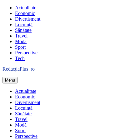
Skip
Actualitate
to
Economic
content
Divertisment
Locuință
Sănătate
Travel
Modă
Sport
Perspective
Tech
Redacția
Plus
.ro
Menu
Informație plus inspirație
Actualitate
Economic
Divertisment
Locuință
Sănătate
Travel
Modă
Sport
Perspective