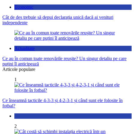
Economic
Cât de des trebuie să depui declarația unică dacă ai venituri
independente
Actualitate
Ce au în comun toate renovările reușite? Un singur detaliu pe care
puțini îl anticipează
Articole populare
1
Ce înseamnă tacticile 4-3-3 și 4-2-3-1 și când sunt ele folosite în
fotbal?
Sport
2