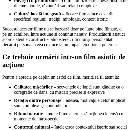
Povești cu profunzime
– conflictul fizic este adesea însoțit de
dileme morale, răzbunări sau relații complexe
Cultură locală integrată
– fiecare film aduce ceva din
specificul regiunii: tradiții, mitologie, context istoric
Succesul acestor filme nu se bazează doar pe lupte bine filmate, ci
pe un echilibru între acțiune și conținut narativ. Producătorii asiatici
acordă atenție construcției atmosferei, ritmului și personalității
fiecărui personaj, ceea ce duce la un impact emoțional puternic.
Ce trebuie urmărit într-un film asiatic de
acțiune
Pentru a aprecia pe deplin un astfel de film, merită să fii atent la:
Calitatea mișcărilor
– secvențele de luptă sunt gândite ca o
coregrafie de dans, cu mișcări precise și expresive
Relația dintre personaje
– adesea, motivațiile celor implicați
sunt complexe și contradictorii
Ritmul narativ
– multe filme alternează acțiunea intensă cu
momente de introspecție
Contextul cultural
– înțelegerea contextului istoric sau social