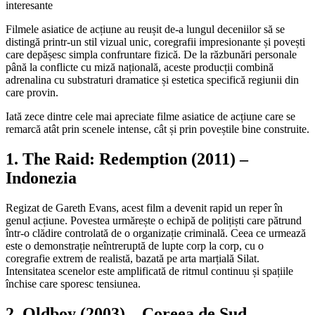
Filmele asiatice de acțiune au reușit de-a lungul deceniilor să se
distingă printr-un stil vizual unic, coregrafii impresionante și povești
care depășesc simpla confruntare fizică. De la răzbunări personale
până la conflicte cu miză națională, aceste producții combină
adrenalina cu substraturi dramatice și estetica specifică regiunii din
care provin.
Iată zece dintre cele mai apreciate filme asiatice de acțiune care se
remarcă atât prin scenele intense, cât și prin poveștile bine construite.
1. The Raid: Redemption (2011) –
Indonezia
Regizat de Gareth Evans, acest film a devenit rapid un reper în
genul acțiune. Povestea urmărește o echipă de polițiști care pătrund
într-o clădire controlată de o organizație criminală. Ceea ce urmează
este o demonstrație neîntreruptă de lupte corp la corp, cu o
coregrafie extrem de realistă, bazată pe arta marțială Silat.
Intensitatea scenelor este amplificată de ritmul continuu și spațiile
închise care sporesc tensiunea.
2. Oldboy (2003) – Coreea de Sud