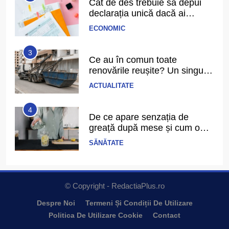
Cât de des trebuie să depui
declarația unică dacă ai
venituri independente
ECONOMIC
3
Ce au în comun toate
renovările reușite? Un singur
detaliu pe care puțini îl
ACTUALITATE
anticipează
4
De ce apare senzația de
greață după mese și cum o
prevenim?
SĂNĂTATE
5
Ce înseamnă să ai echilibru în
viață și cum îl recunoști când îl
© Copyright - RedactiaPlus.ro
ai
PERSPECTIVE
Despre Noi
Termeni Și Condiții De Utilizare
Politica De Utilizare Cookie
Contact
6