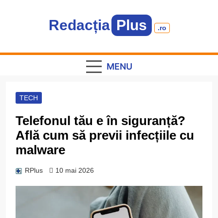
Skip
to
Redacția
Plus
content
.ro
Informație plus inspirație
MENU
TECH
Telefonul tău e în siguranță?
Află cum să previi infecțiile cu
malware
RPlus
10 mai 2026