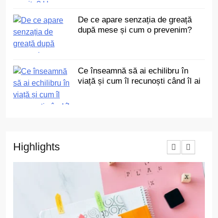
De ce apare senzația de greață
după mese și cum o prevenim?
Ce înseamnă să ai echilibru în
viață și cum îl recunoști când îl ai
Highlights
3
Ce au în comun toate
renovările reușite? Un singur
detaliu pe care puțini îl
ACTUALITATE
anticipează
4