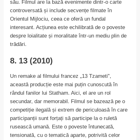
său. Filmul are la bază evenimente dintr-o carte
controversată și include secvențe filmate în
Orientul Mijlociu, ceea ce oferă un fundal
interesant. Acțiunea este echilibrată de o poveste
despre loialitate și moralitate într-un mediu plin de
trădări.
8. 13 (2010)
Un remake al filmului francez „13 Tzameti”,
această producție este mai puțin cunoscută în
rândul fanilor lui Statham. Aici, el are un rol
secundar, dar memorabil. Filmul se bazează pe o
competiție ilegală și extrem de periculoasă în care
participanții sunt forțați să participe la o ruletă
rusească umană. Este o poveste întunecată,
tensionată, cu o tematică aparte, potrivită celor