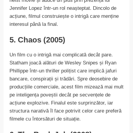
heist movie și aduce un plus prin prezența lui
Jennifer Lopez într-un rol neașteptat. Dincolo de
acțiune, filmul construiește o intrigă care menține
interesul până la final.
5. Chaos (2005)
Un film cu o intrigă mai complicată decât pare.
Statham joacă alături de Wesley Snipes și Ryan
Phillippe într-un thriller polițist care implică jafuri
bancare, conspirații și trădări. Spre deosebire de
producțiile comerciale, acest film mizează mai mult
pe inteligența poveștii decât pe secvențele de
acțiune explozive. Finalul este surprinzător, iar
structura narativă îl face potrivit celor care preferă
filmele cu întorsături de situație.