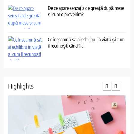
De ce apare senzația de greață după mese
și cum o prevenim?
Ce înseamnă să ai echilibru în viață și cum
îl recunoști când îl ai
Highlights
3
Ce au în comun toate renovările
reușite? Un singur detaliu pe care
puțini îl anticipează
ACTUALITATE
4
De ce apare senzația de greață