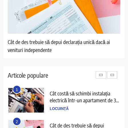
după mese și cum o prevenim?
SĂNĂTATE
5
Ce înseamnă să ai echilibru în
viață și cum îl recunoști când îl ai
Cât de des trebuie să depui declarația unică dacă ai
Ce 
PERSPECTIVE
venituri independente
deta
6
Cele mai bune filme cu gangsteri și
trădări din anii 2000 până azi
Articole populare
DIVERTISMENT
1
Cât costă să schimbi instalația
electrică într-un apartament de 3
camere
LOCUINȚĂ
2
Cât de des trebuie să depui