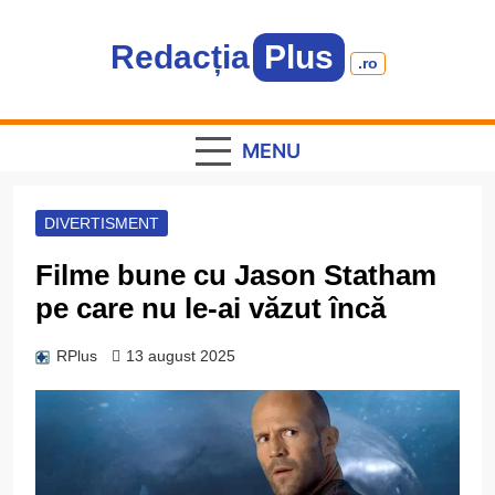
Skip
to
Redacția
Plus
content
.ro
Informație plus inspirație
MENU
DIVERTISMENT
Filme bune cu Jason Statham
pe care nu le-ai văzut încă
RPlus
13 august 2025