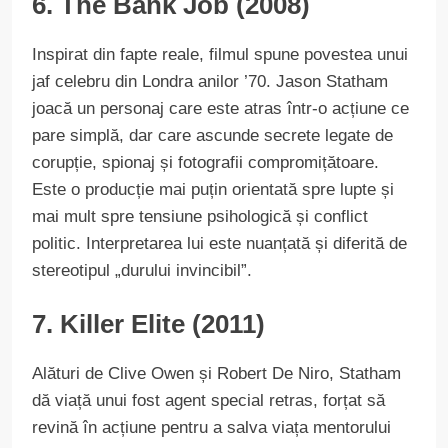
6. The Bank Job (2008)
Inspirat din fapte reale, filmul spune povestea unui
jaf celebru din Londra anilor ’70. Jason Statham
joacă un personaj care este atras într-o acțiune ce
pare simplă, dar care ascunde secrete legate de
corupție, spionaj și fotografii compromițătoare.
Este o producție mai puțin orientată spre lupte și
mai mult spre tensiune psihologică și conflict
politic. Interpretarea lui este nuanțată și diferită de
stereotipul „durului invincibil”.
7. Killer Elite (2011)
Alături de Clive Owen și Robert De Niro, Statham
dă viață unui fost agent special retras, forțat să
revină în acțiune pentru a salva viața mentorului