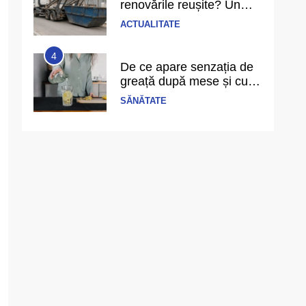
renovările reușite? Un
singur detaliu pe care
ACTUALITATE
puțini îl anticipează
4
De ce apare senzația de
greață după mese și cum
o prevenim?
SĂNĂTATE
5
Ce înseamnă să ai
echilibru în viață și cum îl
recunoști când îl ai
PERSPECTIVE
6
Cele mai bune filme cu
gangsteri și trădări din
anii 2000 până azi
DIVERTISMENT
1
Cât costă să schimbi