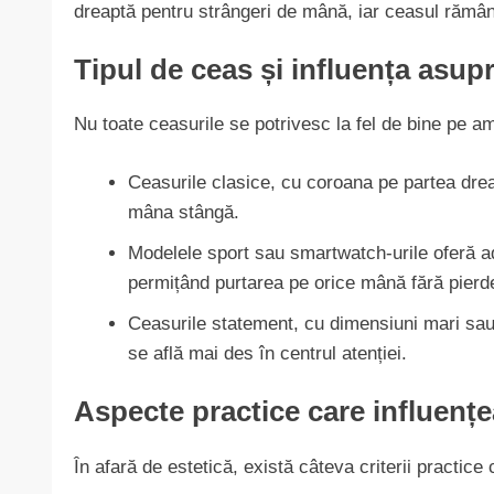
dreaptă pentru strângeri de mână, iar ceasul rămâne 
Tipul de ceas și influența asupr
Nu toate ceasurile se potrivesc la fel de bine pe am
Ceasurile clasice, cu coroana pe partea dreap
mâna stângă.
Modelele sport sau smartwatch-urile oferă ad
permițând purtarea pe orice mână fără pierde
Ceasurile statement, cu dimensiuni mari sau d
se află mai des în centrul atenției.
Aspecte practice care influențe
În afară de estetică, există câteva criterii practice 