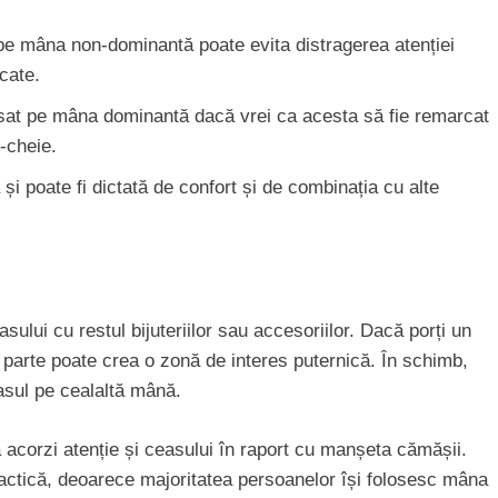
 pe mâna non-dominantă poate evita distragerea atenției
cate.
sat pe mâna dominantă dacă vrei ca acesta să fie remarcat
-cheie.
 și poate fi dictată de confort și de combinația cu alte
ului cu restul bijuteriilor sau accesoriilor. Dacă porți un
parte poate crea o zonă de interes puternică. În schimb,
easul pe cealaltă mână.
 acorzi atenție și ceasului în raport cu manșeta cămășii.
actică, deoarece majoritatea persoanelor își folosesc mâna