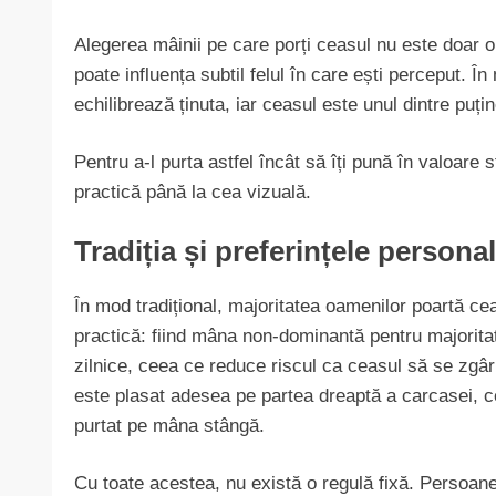
Alegerea mâinii pe care porți ceasul nu este doar o
poate influența subtil felul în care ești perceput. 
echilibrează ținuta, iar ceasul este unul dintre puț
Pentru a-l purta astfel încât să îți pună în valoare s
practică până la cea vizuală.
Tradiția și preferințele persona
În mod tradițional, majoritatea oamenilor poartă c
practică: fiind mâna non-dominantă pentru majoritate
zilnice, ceea ce reduce riscul ca ceasul să se zgâr
este plasat adesea pe partea dreaptă a carcasei, ce
purtat pe mâna stângă.
Cu toate acestea, nu există o regulă fixă. Persoan