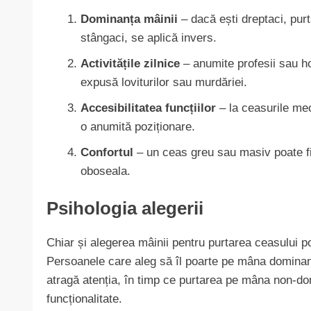
Dominanța mâinii
– dacă ești dreptaci, purt
stângaci, se aplică invers.
Activitățile zilnice
– anumite profesii sau h
expusă loviturilor sau murdăriei.
Accesibilitatea funcțiilor
– la ceasurile mec
o anumită poziționare.
Confortul
– un ceas greu sau masiv poate f
oboseala.
Psihologia alegerii
Chiar și alegerea mâinii pentru purtarea ceasului p
Persoanele care aleg să îl poarte pe mâna dominant
atragă atenția, în timp ce purtarea pe mâna non-do
funcționalitate.