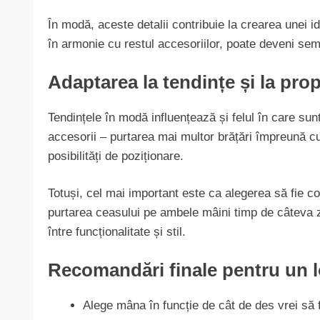
În modă, aceste detalii contribuie la crearea unei i
în armonie cu restul accesoriilor, poate deveni semn
Adaptarea la tendințe și la propr
Tendințele în modă influențează și felul în care sun
accesorii – purtarea mai multor brățări împreună c
posibilități de poziționare.
Totuși, cel mai important este ca alegerea să fie con
purtarea ceasului pe ambele mâini timp de câteva zi
între funcționalitate și stil.
Recomandări finale pentru un l
Alege mâna în funcție de cât de des vrei să 