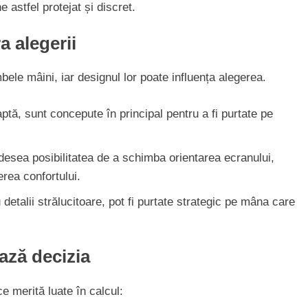
astfel protejat și discret.
a alegerii
bele mâini, iar designul lor poate influența alegerea.
tă, sunt concepute în principal pentru a fi purtate pe
esea posibilitatea de a schimba orientarea ecranului,
rea confortului.
etalii strălucitoare, pot fi purtate strategic pe mâna care
ază decizia
ce merită luate în calcul: