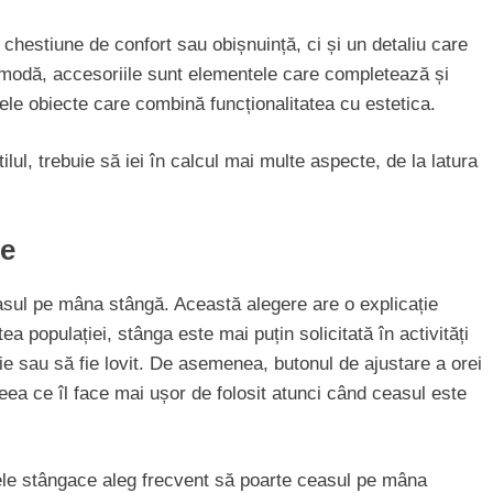
 chestiune de confort sau obișnuință, ci și un detaliu care
În modă, accesoriile sunt elementele care completează și
inele obiecte care combină funcționalitatea cu estetica.
tilul, trebuie să iei în calcul mai multe aspecte, de la latura
le
easul pe mâna stângă. Această alegere are o explicație
a populației, stânga este mai puțin solicitată în activități
ie sau să fie lovit. De asemenea, butonul de ajustare a orei
ea ce îl face mai ușor de folosit atunci când ceasul este
ele stângace aleg frecvent să poarte ceasul pe mâna