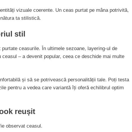
dentități vizuale coerente. Un ceas purtat pe mâna potrivită,
ătura ta stilistică.
iul stil
t purtate ceasurile. În ultimele sezoane, layering-ul de
u ceasul – a devenit popular, ceea ce deschide mai multe
fortabilă și să se potrivească personalității tale. Poți testa
le pentru a vedea care variantă îți oferă echilibrul optim
ook reușit
fie observat ceasul.