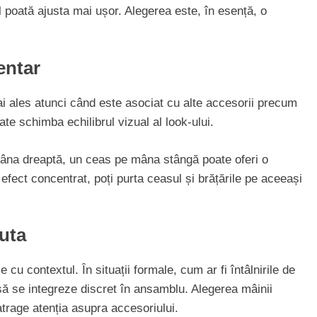
Cât costă să schimbi instalația electr
îl poată ajusta mai ușor. Alegerea este, în esență, o
într-un apartament de 3 camere
entar
ai ales atunci când este asociat cu alte accesorii precum
ate schimba echilibrul vizual al look-ului.
mâna dreaptă, un ceas pe mâna stângă poate oferi o
efect concentrat, poți purta ceasul și brățările pe aceeași
nuta
 cu contextul. În situații formale, cum ar fi întâlnirile de
să se integreze discret în ansamblu. Alegerea mâinii
atrage atenția asupra accesoriului.