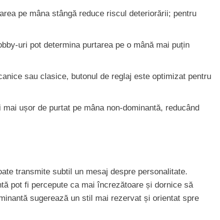
area pe mâna stângă reduce riscul deteriorării; pentru
obby-uri pot determina purtarea pe o mână mai puțin
anice sau clasice, butonul de reglaj este optimizat pentru
i mai ușor de purtat pe mâna non-dominantă, reducând
oate transmite subtil un mesaj despre personalitate.
ă pot fi percepute ca mai încrezătoare și dornice să
minantă sugerează un stil mai rezervat și orientat spre