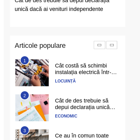
ică
Cât de des trebuie să depui declarația
Ce au î
echilibru în viață și cum îl
recunoști când îl ai
unică dacă ai venituri independente
Un singu
PERSPECTIVE
anticip
6
Cele mai bune filme cu
gangsteri și trădări din
anii 2000 până azi
Articole populare
DIVERTISMENT
1
Cât costă să schimbi
instalația electrică într-un
apartament de 3 camere
LOCUINȚĂ
2
Cât de des trebuie să
depui declarația unică
dacă ai venituri
ECONOMIC
independente
3
Ce au în comun toate