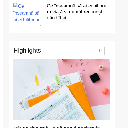
Ce înseamnă să ai echilibru
în viață și cum îl recunoști
când îl ai
Highlights
3
Ce au în comun toate
renovările reușite? Un
singur detaliu pe care
ACTUALITATE
puțini îl anticipează
4
De ce apare senzația de
greață după mese și cum
o prevenim?
SĂNĂTATE
5
Ce înseamnă să ai