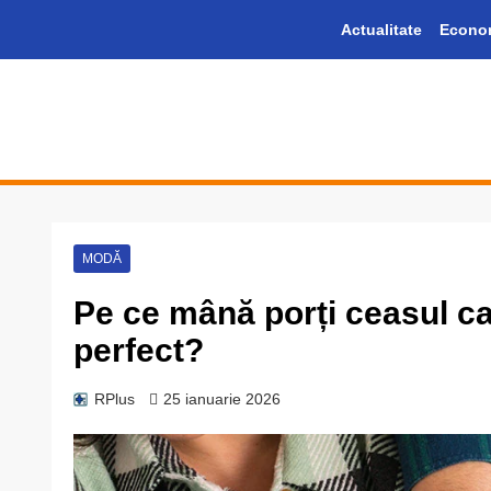
Skip
Actualitate
Econo
to
content
Informație plus inspirație
MODĂ
Pe ce mână porți ceasul ca 
perfect?
RPlus
25 ianuarie 2026