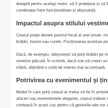
dreaptă pentru același motiv: să îl protejeze și să 
combinație între funcționalitate și obișnuință.
Impactul asupra stilului vestim
Ceasul poate deveni punctul focal al unei ținute, m
brățări, butoni sau curele. Poziționarea acestuia po
Dacă, de exemplu, obișnuiești să porți brățări pe 
simetrie plăcută. În schimb, dacă vrei să creezi un 
mână, obținând o zonă de interes mai accentuată.
Potrivirea cu evenimentul și ți
Modul în care porți ceasul ar trebui să fie în armonie
afaceri sau evenimentele elegante, ceasul trebuie 
contează în acest caz pentru că gesturile tale vor 