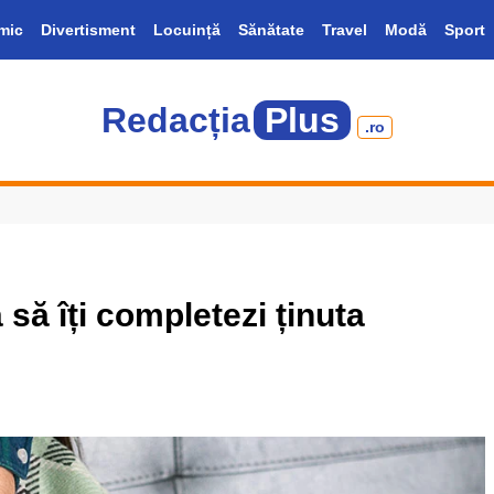
mic
Divertisment
Locuință
Sănătate
Travel
Modă
Sport
Redacția
Plus
.ro
să îți completezi ținuta