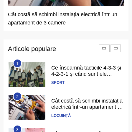
De ce apare senzația de
greață după mese și cum o
prevenim?
Cât costă să schimbi instalația electrică într-un
Cât
SĂNĂTATE
apartament de 3 camere
dac
6
Ce înseamnă să ai echilibru în
viață și cum îl recunoști când îl
ai
Articole populare
PERSPECTIVE
1
Ce înseamnă tacticile 4-3-3 și
4-2-3-1 și când sunt ele
folosite în fotbal?
SPORT
2
Cât costă să schimbi instalația
electrică într-un apartament de
3 camere
LOCUINȚĂ
3