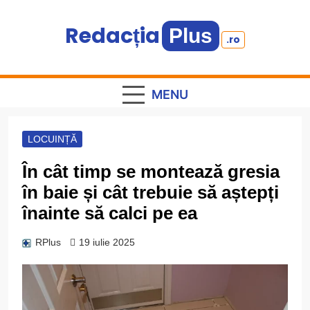
Skip
to
Redacția
Plus
.ro
content
Informație plus inspirație
MENU
LOCUINȚĂ
În cât timp se montează gresia
în baie și cât trebuie să aștepți
înainte să calci pe ea
RPlus
19 iulie 2025