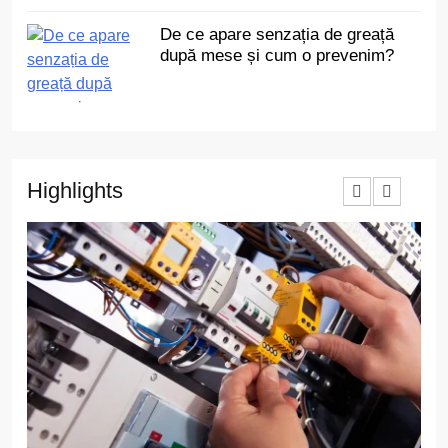
De ce apare senzația de greață
după mese și cum o prevenim?
Highlights
3
Cât de des trebuie să depui
declarația unică dacă ai
venituri independente
ECONOMIC
4
Ce au în comun toate
renovările reușite? Un singur
detaliu pe care puțini îl
ACTUALITATE
anticipează
5