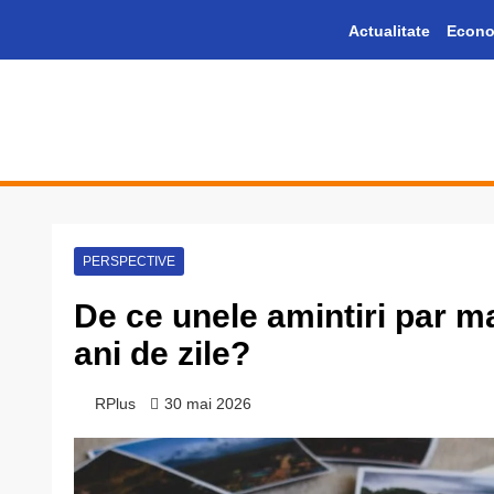
Skip
Actualitate
Econo
to
content
Informație plus inspirație
PERSPECTIVE
De ce unele amintiri par mai
ani de zile?
RPlus
30 mai 2026