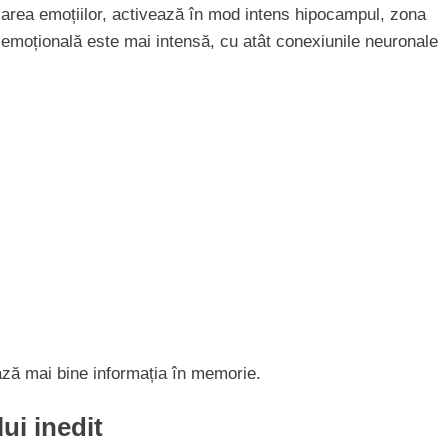
sarea emoțiilor, activează în mod intens hipocampul, zona
emoțională este mai intensă, cu atât conexiunile neuronale
.
ază mai bine informația în memorie.
ui inedit