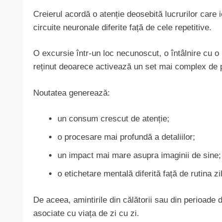
Creierul acordă o atenție deosebită lucrurilor care
circuite neuronale diferite față de cele repetitive.
O excursie într-un loc necunoscut, o întâlnire cu o
reținut deoarece activează un set mai complex de per
Noutatea generează:
un consum crescut de atenție;
o procesare mai profundă a detaliilor;
un impact mai mare asupra imaginii de sine;
o etichetare mentală diferită față de rutina zi
De aceea, amintirile din călătorii sau din perioade 
asociate cu viața de zi cu zi.