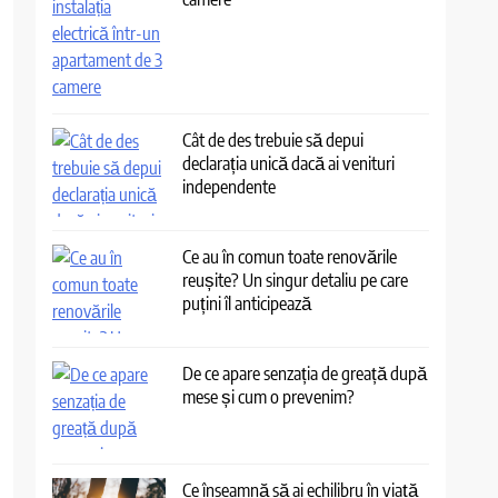
Cât de des trebuie să depui
declarația unică dacă ai venituri
independente
Ce au în comun toate renovările
reușite? Un singur detaliu pe care
puțini îl anticipează
De ce apare senzația de greață după
mese și cum o prevenim?
Ce înseamnă să ai echilibru în viață