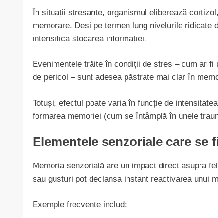
În situații stresante, organismul eliberează cortiz
memorare. Deși pe termen lung nivelurile ridicate d
intensifica stocarea informației.
Evenimentele trăite în condiții de stres – cum ar 
de pericol – sunt adesea păstrate mai clar în memorie
Totuși, efectul poate varia în funcție de intensitat
formarea memoriei (cum se întâmplă în unele trau
Elementele senzoriale care se 
Memoria senzorială are un impact direct asupra fel
sau gusturi pot declanșa instant reactivarea unui m
Exemple frecvente includ: