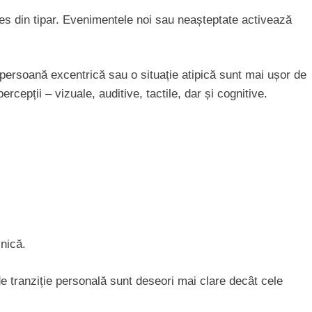
 ies din tipar. Evenimentele noi sau neașteptate activează
 persoană excentrică sau o situație atipică sunt mai ușor de
cepții – vizuale, auditive, tactile, dar și cognitive.
lnică.
de tranziție personală sunt deseori mai clare decât cele