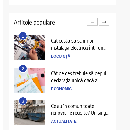
6
Cele mai bune filme cu
gangsteri și trădări din anii
Articole populare
2000 până azi
DIVERTISMENT
1
Cât costă să schimbi
instalația electrică într-un
apartament de 3 camere
LOCUINȚĂ
2
Cât de des trebuie să depui
declarația unică dacă ai
venituri independente
ECONOMIC
3
Ce au în comun toate
renovările reușite? Un singur
detaliu pe care puțini îl
ACTUALITATE
anticipează