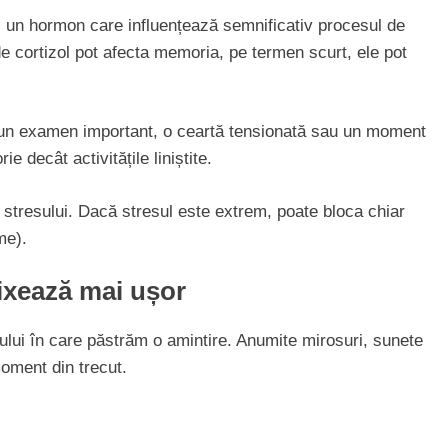
ol, un hormon care influențează semnificativ procesul de
e cortizol pot afecta memoria, pe termen scurt, ele pot
fi un examen important, o ceartă tensionată sau un moment
 decât activitățile liniștite.
ea stresului. Dacă stresul este extrem, poate bloca chiar
me).
fixează mai ușor
ului în care păstrăm o amintire. Anumite mirosuri, sunete
oment din trecut.