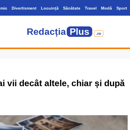
mic
Divertisment
Locuință
Sănătate
Travel
Modă
Sport
Redacția
Plus
.ro
 vii decât altele, chiar și după