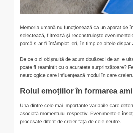
Memoria umană nu funcționează ca un aparat de înreg
selectează, filtrează și reconstruiește evenimentele
parcă s-ar fi întâmplat ieri, în timp ce altele dispa
De ce o zi obișnuită de acum douăzeci de ani e ui
poate fi reamintit cu o acuratețe surprinzătoare? 
neurologice care influențează modul în care creier
Rolul emoțiilor în formarea ami
Una dintre cele mai importante variabile care determ
asociată momentului respectiv. Evenimentele însoțite
procesate diferit de creier față de cele neutre.