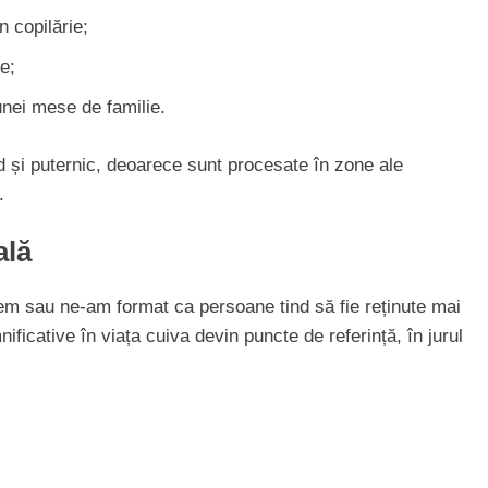
n copilărie;
e;
unei mese de familie.
 și puternic, deoarece sunt procesate în zone ale
.
ală
epem sau ne-am format ca persoane tind să fie reținute mai
cative în viața cuiva devin puncte de referință, în jurul