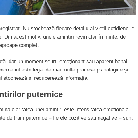
istrat. Nu stochează fiecare detaliu al vieții cotidiene, ci
. Din acest motiv, unele amintiri revin clar în minte, de
r aproape complet.
tată, dar un moment scurt, emoționant sau aparent banal
Fenomenul este legat de mai multe procese psihologice și
ul stochează și recuperează informația.
ntirilor puternice
ină claritatea unei amintiri este intensitatea emoțională
 de trăiri puternice – fie ele pozitive sau negative – sunt
Cât costă să schimbi instalația electrică î
apartament de 3 camere