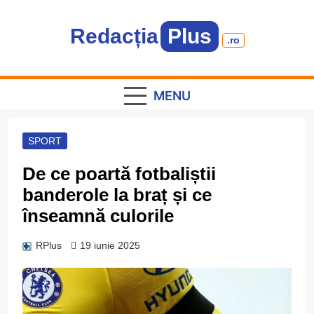
Skip
to
Redacția
Plus
content
.ro
Informație plus inspirație
MENU
SPORT
De ce poartă fotbaliștii
banderole la braț și ce
înseamnă culorile
RPlus
19 iunie 2025