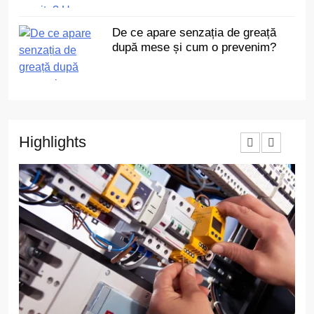
De ce apare senzația de greață
după mese și cum o prevenim?
Highlights
3
Cât de des trebuie să depui
declarația unică dacă ai
venituri independente
ECONOMIC
4
Ce au în comun toate
renovările reușite? Un singur
detaliu pe care puțini îl
ACTUALITATE
anticipează