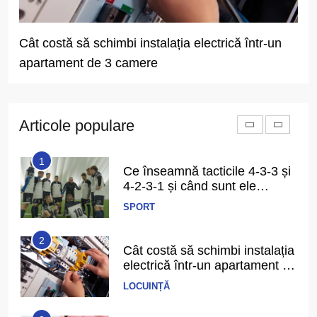
5
De ce apare senzația de
greață după mese și cum o
prevenim?
stalația electrică într-un
Cât de des trebuie să depui 
SĂNĂTATE
ere
dacă ai venituri independent
6
Ce înseamnă să ai echilibru în
viață și cum îl recunoști când îl
ai
Articole populare
PERSPECTIVE
1
Ce înseamnă tacticile 4-3-3 și
4-2-3-1 și când sunt ele
folosite în fotbal?
SPORT
2
Cât costă să schimbi instalația
electrică într-un apartament de
3 camere
LOCUINȚĂ