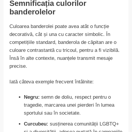
Semnificația culorilor
banderolelor
Culoarea banderolei poate avea atât o funcție
decorativă, cât și una cu caracter simbolic. În
competițiile standard, banderola de căpitan are o
culoare contrastantă cu tricoul, pentru a fi vizibilă.
Însă în alte contexte, nuanțele transmit mesaje
precise.
Iată câteva exemple frecvent întâlnite:
Negru:
semn de doliu, respect pentru o
tragedie, marcarea unei pierderi în lumea
sportului sau în societate.
Curcubeu:
susținerea comunității LGBTQ+
și a diversității, adesea purtată în campaniile