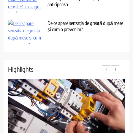
anticipează
De ce apare senzația de greață după mese
și cum o prevenim?
Highlights
3
Cât de des trebuie să depui
declarația unică dacă ai venituri
independente
ECONOMIC
4
Ce au în comun toate renovările
reușite? Un singur detaliu pe care
puțini îl anticipează
ACTUALITATE