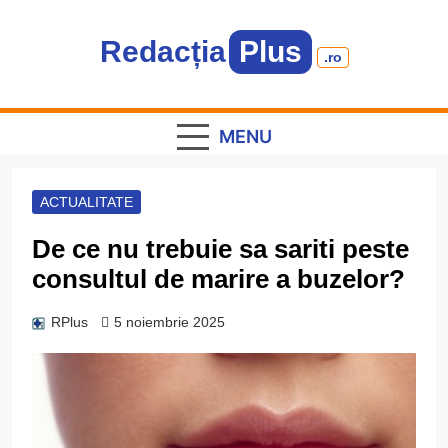
Skip
to
Redacția
Plus
content
.ro
Informație plus inspirație
MENU
ACTUALITATE
De ce nu trebuie sa sariti peste
consultul de marire a buzelor?
RPlus
5 noiembrie 2025