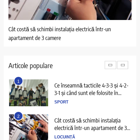
5
De ce apare senzația de greață
după mese și cum o prevenim?
Cât costă să schimbi instalația electrică într-un
Cât
SĂNĂTATE
apartament de 3 camere
ven
6
Ce înseamnă să ai echilibru în
viață și cum îl recunoști când îl ai
Articole populare
PERSPECTIVE
1
Ce înseamnă tacticile 4-3-3 și 4-2-
3-1 și când sunt ele folosite în
fotbal?
SPORT
2
Cât costă să schimbi instalația
electrică într-un apartament de 3
camere
LOCUINȚĂ