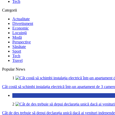
Tech
Categorii
Actualitate
Divertisment
Economic
Locuință
Modă
Perspective
Sănătate
Sport
Tech
Travel
Popular News
1
Cât costă să schimbi instalația electrică într-un apartament de 3 camer
Locuință
2
Cât de des trebuie să depui declarația unică dacă ai venituri independ