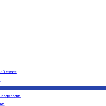
e
ente