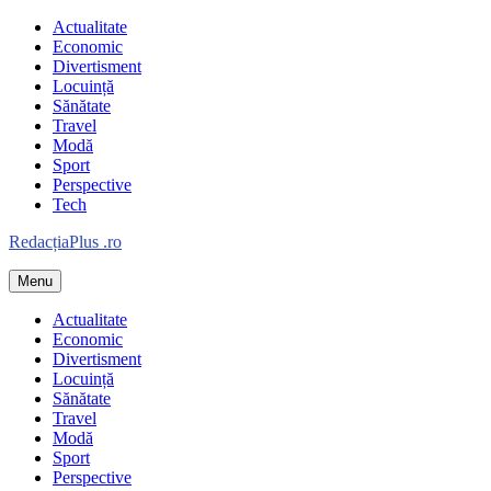
Skip
Actualitate
to
Economic
content
Divertisment
Locuință
Sănătate
Travel
Modă
Sport
Perspective
Tech
Redacția
Plus
.ro
Menu
Informație plus inspirație
Actualitate
Economic
Divertisment
Locuință
Sănătate
Travel
Modă
Sport
Perspective