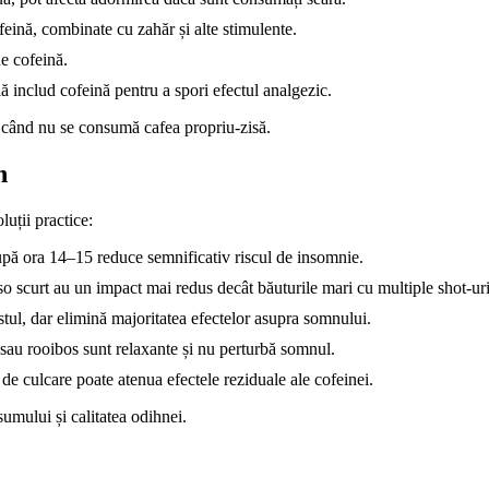
feină, combinate cu zahăr și alte stimulente.
de cofeină.
ă includ cofeină pentru a spori efectul analgezic.
i când nu se consumă cafea propriu-zisă.
n
luții practice:
ă ora 14–15 reduce semnificativ riscul de insomnie.
o scurt au un impact mai redus decât băuturile mari cu multiple shot-uri
tul, dar elimină majoritatea efectelor asupra somnului.
sau rooibos sunt relaxante și nu perturbă somnul.
de culcare poate atenua efectele reziduale ale cofeinei.
umului și calitatea odihnei.