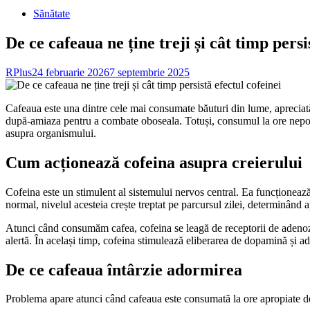
Sănătate
De ce cafeaua ne ține treji și cât timp persi
RPlus
24 februarie 2026
7 septembrie 2025
Cafeaua este una dintre cele mai consumate băuturi din lume, apreciată
după-amiaza pentru a combate oboseala. Totuși, consumul la ore nepotriv
asupra organismului.
Cum acționează cofeina asupra creierului
Cofeina este un stimulent al sistemului nervos central. Ea funcționeaz
normal, nivelul acesteia crește treptat pe parcursul zilei, determinând a
Atunci când consumăm cafea, cofeina se leagă de receptorii de adenozi
alertă. În același timp, cofeina stimulează eliberarea de dopamină și adr
De ce cafeaua întârzie adormirea
Problema apare atunci când cafeaua este consumată la ore apropiate de 