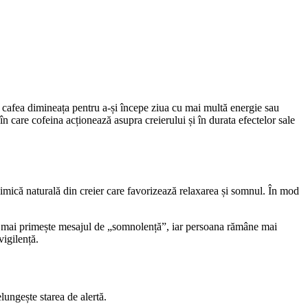
 cafea dimineața pentru a-și începe ziua cu mai multă energie sau
 care cofeina acționează asupra creierului și în durata efectelor sale
imică naturală din creier care favorizează relaxarea și somnul. În mod
nu mai primește mesajul de „somnolență”, iar persoana rămâne mai
vigilență.
ungește starea de alertă.