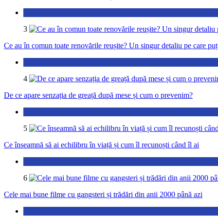
Economic
3
Ce au în comun toate renovările reușite? Un singur detaliu pe care puți
Actualitate
4
De ce apare senzația de greață după mese și cum o prevenim?
Sănătate
5
Ce înseamnă să ai echilibru în viață și cum îl recunoști când îl ai
Perspective
6
Cele mai bune filme cu gangsteri și trădări din anii 2000 până azi
Divertisment