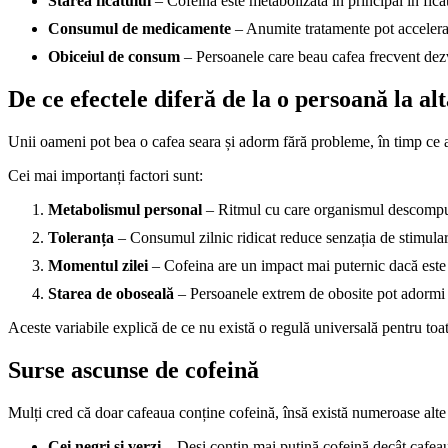
Starea ficatului
– Cofeina este metabolizată în principal în ficat
Consumul de medicamente
– Anumite tratamente pot accelera 
Obiceiul de consum
– Persoanele care beau cafea frecvent dezv
De ce efectele diferă de la o persoană la al
Unii oameni pot bea o cafea seara și adorm fără probleme, în timp ce alț
Cei mai importanți factori sunt:
Metabolismul personal
– Ritmul cu care organismul descompu
Toleranța
– Consumul zilnic ridicat reduce senzația de stimular
Momentul zilei
– Cofeina are un impact mai puternic dacă est
Starea de oboseală
– Persoanele extrem de obosite pot adormi c
Aceste variabile explică de ce nu există o regulă universală pentru toa
Surse ascunse de cofeină
Mulți cred că doar cafeaua conține cofeină, însă există numeroase alte
Cei negri și verzi
– Deși conțin mai puțină cofeină decât cafeau