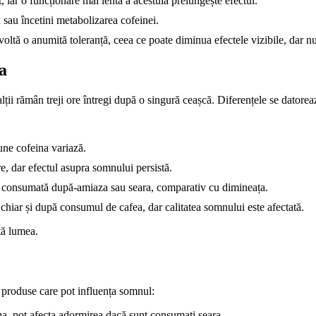
, iar o funcționare mai lentă a acestuia prelungește efectul.
sau încetini metabolizarea cofeinei.
oltă o anumită toleranță, ceea ce poate diminua efectele vizibile, dar 
ta
ii rămân treji ore întregi după o singură ceașcă. Diferențele se datorează
ne cofeina variază.
e, dar efectul asupra somnului persistă.
e consumată după-amiaza sau seara, comparativ cu dimineața.
hiar și după consumul de cafea, dar calitatea somnului este afectată.
tă lumea.
 produse care pot influența somnul:
a, pot afecta adormirea dacă sunt consumați seara.