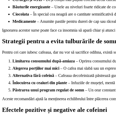
Băuturile energizante
– Unele au niveluri foarte ridicate de co
Ciocolata
– În special cea neagră are o cantitate semnificativă 
Medicamente
– Anumite pastile pentru dureri de cap sau răceal
Ignorarea acestor surse poate face ca insomnia să apară chiar și atunc
Strategii pentru a evita tulburările de som
Pentru cei care iubesc cafeaua, dar nu vor să sacrifice odihna, există so
Limitarea consumului după-amiaza
– Oprirea consumului dup
Alegerea porțiilor mai mici
– O cafea mai slabă sau un espress
Alternativa fără cofeină
– Cafeaua decofeinizată păstrează gus
Înlocuirea cu ceaiuri din plante
– Infuziile de mușețel, mentă 
Păstrarea unui program regulat de somn
– Un orar constant 
Aceste recomandări ajută la menținerea echilibrului între plăcerea cons
Efectele pozitive și negative ale cofeinei