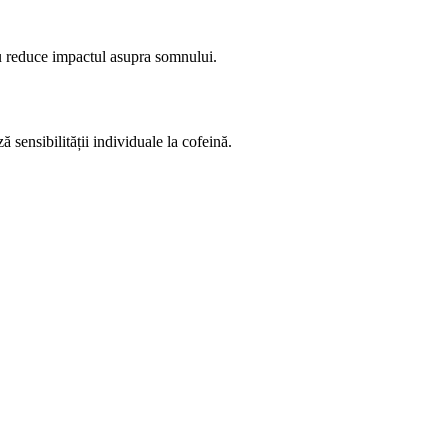
nu reduce impactul asupra somnului.
 sensibilității individuale la cofeină.