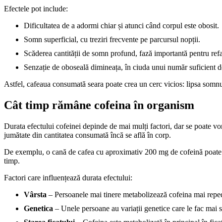
Efectele pot include:
Dificultatea de a adormi chiar și atunci când corpul este obosit.
Somn superficial, cu treziri frecvente pe parcursul nopții.
Scăderea cantității de somn profund, fază importantă pentru ref
Senzație de oboseală dimineața, în ciuda unui număr suficient de
Astfel, cafeaua consumată seara poate crea un cerc vicios: lipsa somn
Cât timp rămâne cofeina în organism
Durata efectului cofeinei depinde de mai mulți factori, dar se poate v
jumătate din cantitatea consumată încă se află în corp.
De exemplu, o cană de cafea cu aproximativ 200 mg de cofeină poate lă
timp.
Factori care influențează durata efectului:
Vârsta
– Persoanele mai tinere metabolizează cofeina mai repede,
Genetica
– Unele persoane au variații genetice care le fac mai se