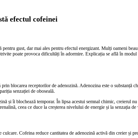
stă efectul cofeinei
 pentru gust, dar mai ales pentru efectul energizant. Mulți oameni beau
ite poate provoca dificultăți în adormire. Explicația se află în modul în
ă prin blocarea receptorilor de adenozină. Adenozina este o substanță ch
pariția senzației de oboseală.
nă și îi blochează temporar. În lipsa acestui semnal chimic, creierul 
enalină, ceea ce duce la creșterea nivelului de energie și la senzația de 
culcare. Cofeina reduce cantitatea de adenozină activă din creier și prel