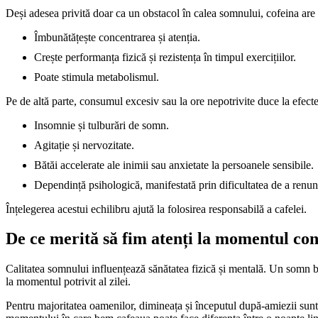
Deși adesea privită doar ca un obstacol în calea somnului, cofeina are
Îmbunătățește concentrarea și atenția.
Crește performanța fizică și rezistența în timpul exercițiilor.
Poate stimula metabolismul.
Pe de altă parte, consumul excesiv sau la ore nepotrivite duce la efecte
Insomnie și tulburări de somn.
Agitație și nervozitate.
Bătăi accelerate ale inimii sau anxietate la persoanele sensibile.
Dependință psihologică, manifestată prin dificultatea de a renunț
Înțelegerea acestui echilibru ajută la folosirea responsabilă a cafelei.
De ce merită să fim atenți la momentul co
Calitatea somnului influențează sănătatea fizică și mentală. Un somn b
la momentul potrivit al zilei.
Pentru majoritatea oamenilor, dimineața și începutul după-amiezii sunt