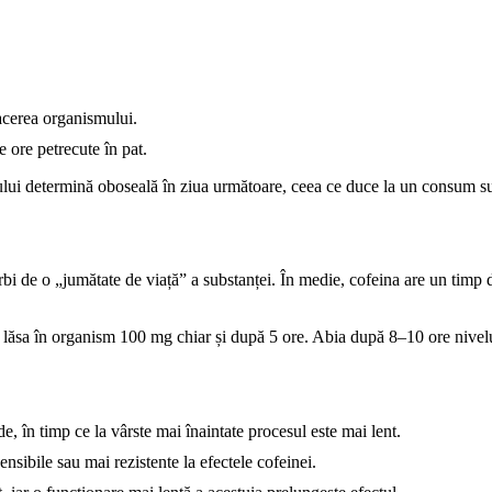
acerea organismului.
 ore petrecute în pat.
ului determină oboseală în ziua următoare, ceea ce duce la un consum s
orbi de o „jumătate de viață” a substanței. În medie, cofeina are un timp
sa în organism 100 mg chiar și după 5 ore. Abia după 8–10 ore nivelul 
 în timp ce la vârste mai înaintate procesul este mai lent.
nsibile sau mai rezistente la efectele cofeinei.