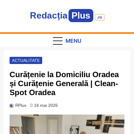
Skip
to
Redacția
Plus
content
.ro
Informație plus inspirație
MENU
ACTUALITATE
Curățenie la Domiciliu Oradea
și Curățenie Generală | Clean-
Spot Oradea
RPlus
16 mai 2026