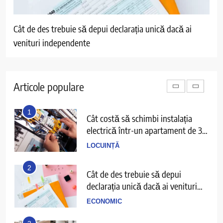
5
Ce înseamnă să ai echilibru în
viață și cum îl recunoști când îl ai
eclarația unică dacă ai
Ce au în comun toate renovările reu
PERSPECTIVE
detaliu pe care puțini îl anticipează
6
Cele mai bune filme cu gangsteri și
trădări din anii 2000 până azi
Articole populare
DIVERTISMENT
1
Cât costă să schimbi instalația
electrică într-un apartament de 3
camere
LOCUINȚĂ
2
Cât de des trebuie să depui
declarația unică dacă ai venituri
independente
ECONOMIC