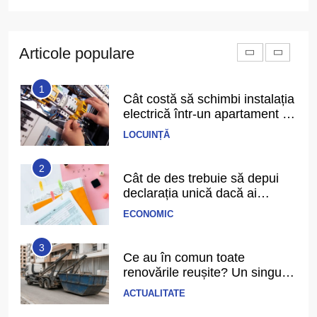
6
Cele mai bune filme cu
gangsteri și trădări din anii
2000 până azi
Articole populare
DIVERTISMENT
1
Cât costă să schimbi instalația
electrică într-un apartament de
3 camere
LOCUINȚĂ
2
Cât de des trebuie să depui
declarația unică dacă ai
venituri independente
ECONOMIC
3
Ce au în comun toate
renovările reușite? Un singur
detaliu pe care puțini îl
ACTUALITATE
anticipează