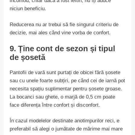
incomod, chiar dacă a fost ieftin, nu îți aduce
niciun beneficiu.
Reducerea nu ar trebui să fie singurul criteriu de
decizie, mai ales când vine vorba de confort.
9. Ține cont de sezon și tipul
de șosetă
Pantofii de vară sunt purtați de obicei fără șosete
sau cu unele foarte subțiri, pe când cei de iarnă pot
necesita spațiu suplimentar pentru șosete groase.
La bocanci sau ghete, o marjă de 0,5 cm poate
face diferența între confort și disconfort.
În cazul modelelor destinate anotimpurilor reci, e
preferabil să alegi o jumătate de mărime mai mare