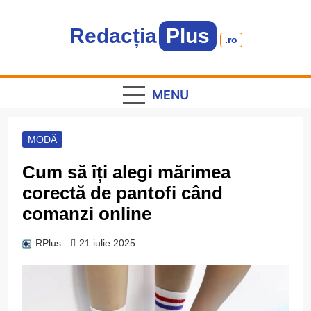
Skip
to
Redacția
Plus
content
.ro
Informație plus inspirație
MENU
MODĂ
Cum să îți alegi mărimea
corectă de pantofi când
comanzi online
RPlus
21 iulie 2025