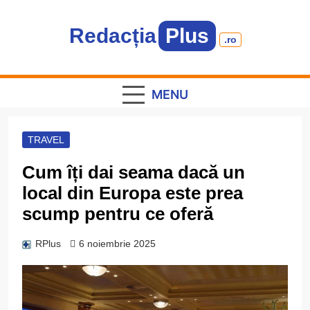
Skip
to
Redacția
Plus
content
.ro
Informație plus inspirație
MENU
TRAVEL
Cum îți dai seama dacă un
local din Europa este prea
scump pentru ce oferă
RPlus
6 noiembrie 2025