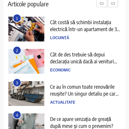
Articole populare
DIVERTISMENT
1
Cât costă să schimbi instalația
electrică într-un apartament de 3
camere
LOCUINȚĂ
2
Cât de des trebuie să depui
declarația unică dacă ai venituri
independente
ECONOMIC
3
Ce au în comun toate renovările
reușite? Un singur detaliu pe care
puțini îl anticipează
ACTUALITATE
4
De ce apare senzația de greață
după mese și cum o prevenim?