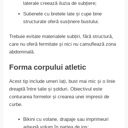
laterale creează iluzia de subțiere;
Sutienele cu bretele late și cupe bine
structurate oferă susținere bustului.
Trebuie evitate materialele subțiri, fără structură,
care nu oferă fermitate și nici nu camuflează zona
abdominală.
Forma corpului atletic
Acest tip include umeri lați, bust mai mic și o linie
dreaptă între talie și șolduri. Obiectivul este
conturarea formelor și crearea unei impresii de
curbe.
Bikini cu volane, drapaje sau imprimeuri
adaugă volum în partea de jos;