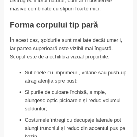
distrug echilibrul natural, cum ar fi bustierele
masive combinate cu slipuri foarte mici.
Forma corpului tip pară
În acest caz, șoldurile sunt mai late decât umerii,
iar partea superioară este vizibil mai îngustă.
Scopul este de a echilibra vizual proporțiile.
Sutienele cu imprimeuri, volane sau push-up
atrag atenția spre bust;
Slipurile de culoare închisă, simple,
alungesc optic picioarele și reduc volumul
șoldurilor;
Costumele întregi cu decupaje laterale pot
alungi trunchiul și reduc din accentul pus pe
bazin.