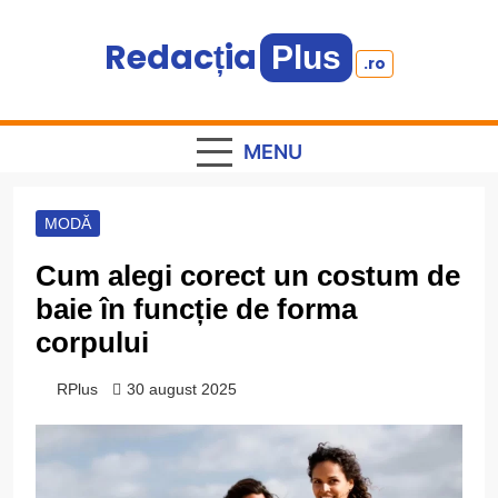
Skip
to
Redacția
Plus
.ro
content
Informație plus inspirație
MENU
MODĂ
Cum alegi corect un costum de
baie în funcție de forma
corpului
RPlus
30 august 2025