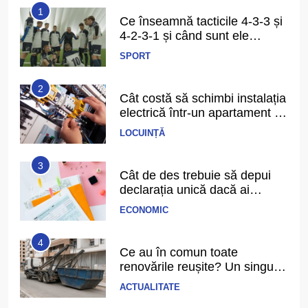
1
Ce înseamnă tacticile 4-3-3 și
4-2-3-1 și când sunt ele
folosite în fotbal?
SPORT
2
Cât costă să schimbi instalația
electrică într-un apartament de
3 camere
LOCUINȚĂ
3
Cât de des trebuie să depui
declarația unică dacă ai
venituri independente
ECONOMIC
4
Ce au în comun toate
renovările reușite? Un singur
detaliu pe care puțini îl
ACTUALITATE
anticipează