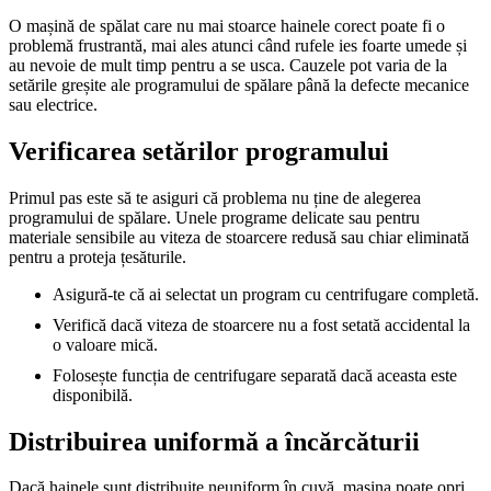
O mașină de spălat care nu mai stoarce hainele corect poate fi o
problemă frustrantă, mai ales atunci când rufele ies foarte umede și
au nevoie de mult timp pentru a se usca. Cauzele pot varia de la
setările greșite ale programului de spălare până la defecte mecanice
sau electrice.
Verificarea setărilor programului
Primul pas este să te asiguri că problema nu ține de alegerea
programului de spălare. Unele programe delicate sau pentru
materiale sensibile au viteza de stoarcere redusă sau chiar eliminată
pentru a proteja țesăturile.
Asigură-te că ai selectat un program cu centrifugare completă.
Verifică dacă viteza de stoarcere nu a fost setată accidental la
o valoare mică.
Folosește funcția de centrifugare separată dacă aceasta este
disponibilă.
Distribuirea uniformă a încărcăturii
Dacă hainele sunt distribuite neuniform în cuvă, mașina poate opri