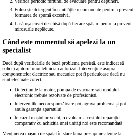
Verifică periodic furtunul de evacuare pentru depuneri.
Folosește detergent în cantitățile recomandate pentru a preveni
formarea de spumă excesivă.
Lasă ușa cuvei deschisă după fiecare spălare pentru a preveni
mirosurile neplăcute.
Când este momentul să apelezi la un
specialist
Dacă după verificările de bază problema persistă, este indicat să
soliciți ajutorul unui tehnician autorizat. Intervențiile asupra
componentelor electrice sau mecanice pot fi periculoase dacă nu
sunt efectuate corect.
Defecțiunile la motor, pompa de evacuare sau modulul
electronic trebuie rezolvate de profesioniști.
Intervențiile necorespunzătoare pot agrava problema și pot
anula garanția aparatului.
În cazul mașinilor vechi, o evaluare a costului reparației
comparativ cu achiziția unei unități noi este recomandată.
Menținerea mașinii de spălat în stare bună presupune atenție la