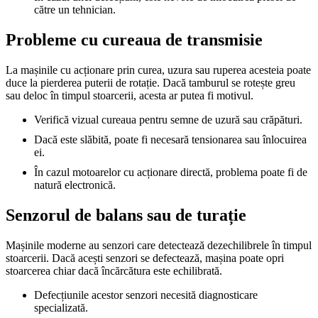
către un tehnician.
Probleme cu cureaua de transmisie
La mașinile cu acționare prin curea, uzura sau ruperea acesteia poate
duce la pierderea puterii de rotație. Dacă tamburul se rotește greu
sau deloc în timpul stoarcerii, acesta ar putea fi motivul.
Verifică vizual cureaua pentru semne de uzură sau crăpături.
Dacă este slăbită, poate fi necesară tensionarea sau înlocuirea
ei.
În cazul motoarelor cu acționare directă, problema poate fi de
natură electronică.
Senzorul de balans sau de turație
Mașinile moderne au senzori care detectează dezechilibrele în timpul
stoarcerii. Dacă acești senzori se defectează, mașina poate opri
stoarcerea chiar dacă încărcătura este echilibrată.
Defecțiunile acestor senzori necesită diagnosticare
specializată.