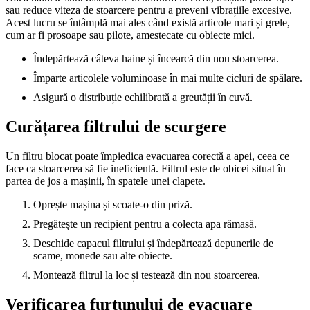
sau reduce viteza de stoarcere pentru a preveni vibrațiile excesive.
Acest lucru se întâmplă mai ales când există articole mari și grele,
cum ar fi prosoape sau pilote, amestecate cu obiecte mici.
Îndepărtează câteva haine și încearcă din nou stoarcerea.
Împarte articolele voluminoase în mai multe cicluri de spălare.
Asigură o distribuție echilibrată a greutății în cuvă.
Curățarea filtrului de scurgere
Un filtru blocat poate împiedica evacuarea corectă a apei, ceea ce
face ca stoarcerea să fie ineficientă. Filtrul este de obicei situat în
partea de jos a mașinii, în spatele unei clapete.
Oprește mașina și scoate-o din priză.
Pregătește un recipient pentru a colecta apa rămasă.
Deschide capacul filtrului și îndepărtează depunerile de
scame, monede sau alte obiecte.
Montează filtrul la loc și testează din nou stoarcerea.
Verificarea furtunului de evacuare