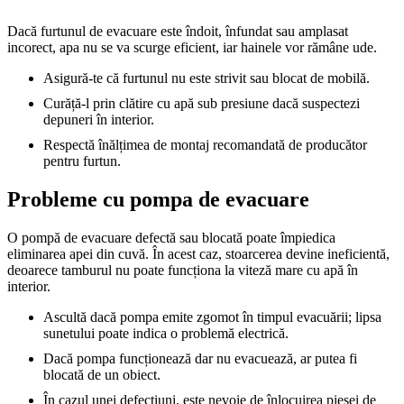
Dacă furtunul de evacuare este îndoit, înfundat sau amplasat
incorect, apa nu se va scurge eficient, iar hainele vor rămâne ude.
Asigură-te că furtunul nu este strivit sau blocat de mobilă.
Curăță-l prin clătire cu apă sub presiune dacă suspectezi
depuneri în interior.
Respectă înălțimea de montaj recomandată de producător
pentru furtun.
Probleme cu pompa de evacuare
O pompă de evacuare defectă sau blocată poate împiedica
eliminarea apei din cuvă. În acest caz, stoarcerea devine ineficientă,
deoarece tamburul nu poate funcționa la viteză mare cu apă în
interior.
Ascultă dacă pompa emite zgomot în timpul evacuării; lipsa
sunetului poate indica o problemă electrică.
Dacă pompa funcționează dar nu evacuează, ar putea fi
blocată de un obiect.
În cazul unei defecțiuni, este nevoie de înlocuirea piesei de