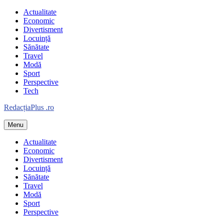
Skip
Actualitate
to
Economic
content
Divertisment
Locuință
Sănătate
Travel
Modă
Sport
Perspective
Tech
Redacția
Plus
.ro
Menu
Informație plus inspirație
Actualitate
Economic
Divertisment
Locuință
Sănătate
Travel
Modă
Sport
Perspective