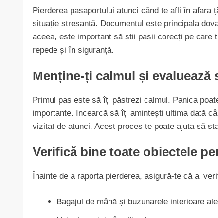
Pierderea pașaportului atunci când te afli în afara ț
situație stresantă. Documentul este principala dovad
aceea, este important să știi pașii corecți pe care
repede și în siguranță.
Menține-ți calmul și evaluează s
Primul pas este să îți păstrezi calmul. Panica poate 
importante. Încearcă să îți amintești ultima dată câ
vizitat de atunci. Acest proces te poate ajuta să st
Verifică bine toate obiectele p
Înainte de a raporta pierderea, asigură-te că ai veri
Bagajul de mână și buzunarele interioare ale 