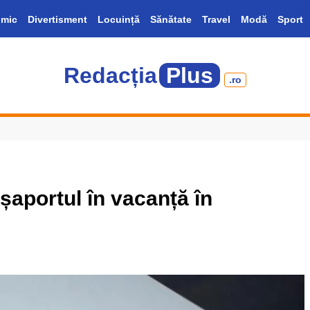
mic
Divertisment
Locuință
Sănătate
Travel
Modă
Sport
Redacția
Plus
.ro
așaportul în vacanță în