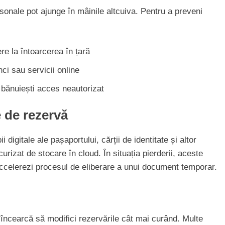
onale pot ajunge în mâinile altcuiva. Pentru a preveni
re la întoarcerea în țară
ci sau servicii online
 bănuiești acces neautorizat
 de rezervă
digitale ale pașaportului, cărții de identitate și altor
rizat de stocare în cloud. În situația pierderii, aceste
ă accelerezi procesul de eliberare a unui document temporar.
, încearcă să modifici rezervările cât mai curând. Multe