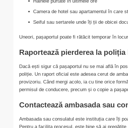
Hainele purtate în ultimele ore
Camera de hotel sau apartamentul în care st
Seiful sau sertarele unde îți ții de obicei do
Uneori, pașaportul poate fi rătăcit temporar în locu
Raportează pierderea la poliția 
Dacă ești sigur că pașaportul nu se mai află în pos
poliție. Un raport oficial este adesea cerut de am
provizoriu. Când mergi acolo, ia cu tine orice formă
permisul de conducere, precum și o copie a pașapor
Contactează ambasada sau con
Ambasada sau consulatul este instituția care îți po
Pentru a facilita procesul, este bine să ai pregătite