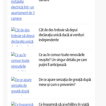
Cât de des trebuie să depui
declarația unică dacă ai venituri
independente
Ce au în comun toate renovările
reușite? Un singur detaliu pe care
puțini îl anticipează
De ce apare senzația de greață după
mese și cum o prevenim?
Ce înseamnă să ai echilibru în viață