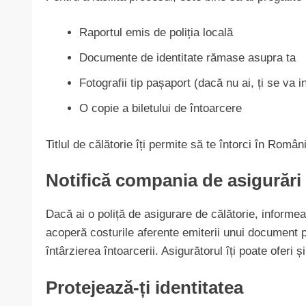
Raportul emis de poliția locală
Documente de identitate rămase asupra ta
Fotografii tip pașaport (dacă nu ai, ți se va i
O copie a biletului de întoarcere
Titlul de călătorie îți permite să te întorci în România
Notifică compania de asigurări 
Dacă ai o poliță de asigurare de călătorie, informea
acoperă costurile aferente emiterii unui document 
întârzierea întoarcerii. Asigurătorul îți poate oferi și
Protejează-ți identitatea