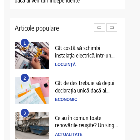
dacă ai venituri independente
singur de
6
Cele mai bune filme cu
gangsteri și trădări din anii
Articole populare
2000 până azi
DIVERTISMENT
1
Cât costă să schimbi
instalația electrică într-un
apartament de 3 camere
LOCUINȚĂ
2
Cât de des trebuie să depui
declarația unică dacă ai
venituri independente
ECONOMIC
3
Ce au în comun toate
renovările reușite? Un singur
detaliu pe care puțini îl
ACTUALITATE
anticipează