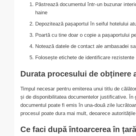
Păstrează documentul într-un buzunar interio
haine
Depozitează pașaportul în seiful hotelului at
Poartă cu tine doar o copie a pașaportului pe
Notează datele de contact ale ambasadei sau
Folosește etichete de identificare rezistente
Durata procesului de obținere 
Timpul necesar pentru emiterea unui titlu de călăto
și de disponibilitatea documentelor justificative. În 
documentul poate fi emis în una-două zile lucrătoar
procesul poate dura mai mult, deoarece autoritățile t
Ce faci după întoarcerea în țar