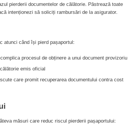
 cazul pierderii documentelor de călătorie. Păstrează toate
acă intenționezi să soliciți rambursări de la asigurator.
ac atunci când își pierd pașaportul:
e complica procesul de obținere a unui document provizoriu
 călătorie emis oficial
oscute care promit recuperarea documentului contra cost
ui
âteva măsuri care reduc riscul pierderii pașaportului: