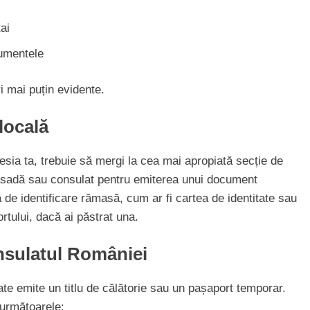
apartament de 3 camere
ai
cumentele
ri mai puțin evidente.
locală
esia ta, trebuie să mergi la cea mai apropiată secție de
basadă sau consulat pentru emiterea unui document
 de identificare rămasă, cum ar fi cartea de identitate sau
tului, dacă ai păstrat una.
sulatul României
ate emite un titlu de călătorie sau un pașaport temporar.
 următoarele: