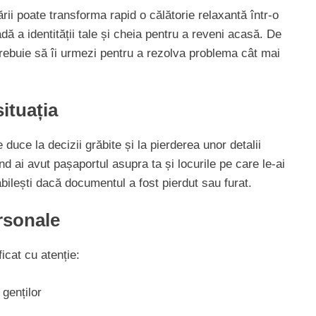
ării poate transforma rapid o călătorie relaxantă într-o
ă a identității tale și cheia pentru a reveni acasă. De
 trebuie să îi urmezi pentru a rezolva problema cât mai
ituația
duce la decizii grăbite și la pierderea unor detalii
nd ai avut pașaportul asupra ta și locurile pe care le-ai
abilești dacă documentul a fost pierdut sau furat.
ersonale
ficat cu atenție:
genților
Cât costă să schimbi instalația electrică î