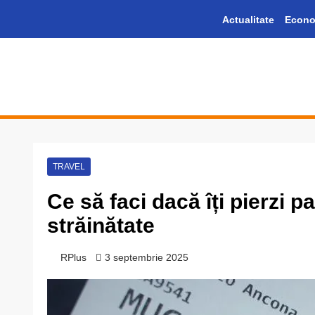
Skip
Actualitate
Econo
to
content
Informație plus inspirație
TRAVEL
Ce să faci dacă îți pierzi p
străinătate
RPlus
3 septembrie 2025