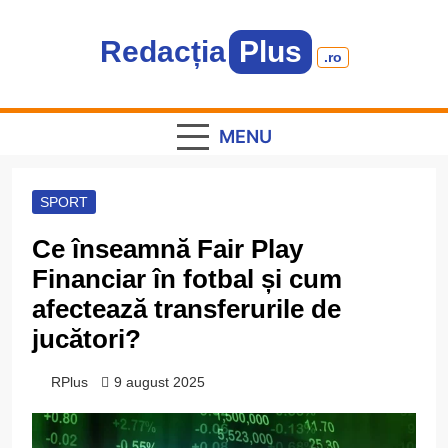
Skip
to
Redacția
Plus
content
.ro
Informație plus inspirație
MENU
SPORT
Ce înseamnă Fair Play
Financiar în fotbal și cum
afectează transferurile de
jucători?
RPlus
9 august 2025