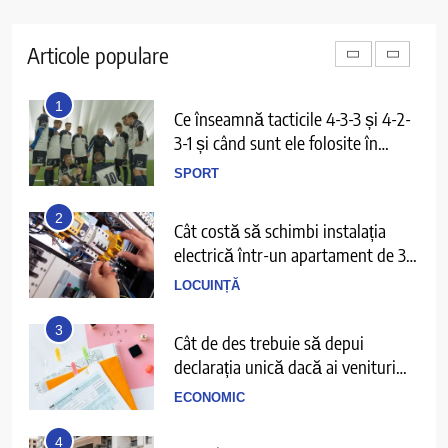
Ce înseamnă să ai echilibru în
viață și cum îl recunoști când îl ai
Articole populare
PERSPECTIVE
1
Ce înseamnă tacticile 4-3-3 și 4-2-
3-1 și când sunt ele folosite în
fotbal?
SPORT
2
Cât costă să schimbi instalația
electrică într-un apartament de 3
camere
LOCUINȚĂ
3
Cât de des trebuie să depui
declarația unică dacă ai venituri
independente
ECONOMIC
4