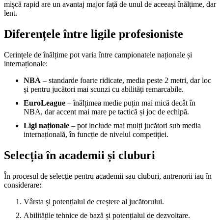
mișcă rapid are un avantaj major față de unul de aceeași înălțime, dar
lent.
Diferențele între ligile profesioniste
Cerințele de înălțime pot varia între campionatele naționale și
internaționale:
NBA
– standarde foarte ridicate, media peste 2 metri, dar loc
și pentru jucători mai scunzi cu abilități remarcabile.
EuroLeague
– înălțimea medie puțin mai mică decât în
NBA, dar accent mai mare pe tactică și joc de echipă.
Ligi naționale
– pot include mai mulți jucători sub media
internațională, în funcție de nivelul competiției.
Selecția în academii și cluburi
În procesul de selecție pentru academii sau cluburi, antrenorii iau în
considerare:
Vârsta și potențialul de creștere al jucătorului.
Abilitățile tehnice de bază și potențialul de dezvoltare.