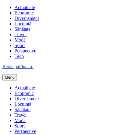
Skip
Actualitate
to
Economic
content
Divertisment
Locuință
Sănătate
Travel
Modă
Sport
Perspective
Tech
Redacția
Plus
.ro
Menu
Informație plus inspirație
Actualitate
Economic
Divertisment
Locuință
Sănătate
Travel
Modă
Sport
Perspective