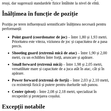
reuși, dar sugerează standardele fizice întâlnite la nivel de elită.
Înălțimea în funcție de poziție
Poziția pe teren influențează semnificativ înălțimea necesară pentru
performanță:
Point guard (coordonator de joc)
– între 1,80 și 1,93 metri.
Prioritatea este viteza, viziunea de joc și capacitatea de a pasa
precis.
Shooting guard (extremă mică de atac)
– între 1,90 și 2,00
metri, cu un echilibru între forță, aruncare și apărare.
Small forward (extremă mică)
– între 1,98 și 2,05 metri,
versatilitate mare și capacitate de a juca atât în atac, cât și în
apărare.
Power forward (extremă de forță)
– între 2,03 și 2,10 metri,
cu rezistență fizică și putere pentru duelurile sub panou.
Center (pivot)
– între 2,08 și 2,18 metri, specializat în
recuperări și protejarea coșului.
Excepții notabile