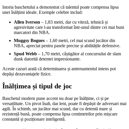
Istoria baschetului a demonstrat că talentul poate compensa lipsa
unei înălțimi ideale. Exemple celebre includ:
Allen Iverson
– 1,83 metri, dar cu viteză, tehnică și
agresivitate care l-au transformat într-unul dintre cei mai buni
marcatori din NBA.
Muggsy Bogues
– 1,60 metri, cel mai scund jucător din
NBA, apreciat pentru pasele precise și abilitățile defensive.
Spud Webb
– 1,70 metri, câștigător al concursului de slam
dunk datorită detentei impresionante.
Aceste cazuri arată că determinarea și antrenamentul intens pot
depăși dezavantajele fizice.
Înălțimea și tipul de joc
Baschetul modern pune accent nu doar pe înălțime, ci și pe
versatilitate. Un pivot înalt, dar lent, poate fi depășit de adversari mai
agili. În schimb, un jucător mai scund, dar cu detentă mare și
rezistență bună, poate compensa lipsa centimetrilor prin mișcare
constantă și poziționare inteligentă.