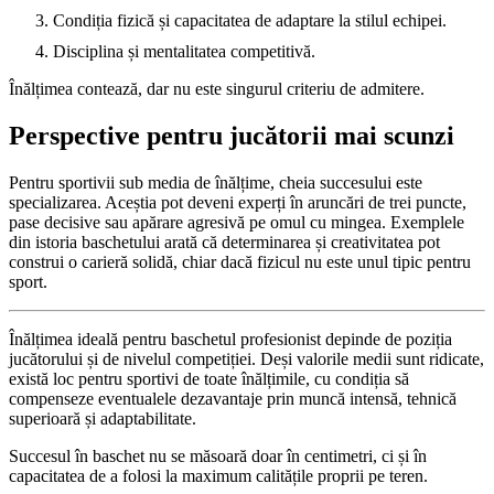
Condiția fizică și capacitatea de adaptare la stilul echipei.
Disciplina și mentalitatea competitivă.
Înălțimea contează, dar nu este singurul criteriu de admitere.
Perspective pentru jucătorii mai scunzi
Pentru sportivii sub media de înălțime, cheia succesului este
specializarea. Aceștia pot deveni experți în aruncări de trei puncte,
pase decisive sau apărare agresivă pe omul cu mingea. Exemplele
din istoria baschetului arată că determinarea și creativitatea pot
construi o carieră solidă, chiar dacă fizicul nu este unul tipic pentru
sport.
Înălțimea ideală pentru baschetul profesionist depinde de poziția
jucătorului și de nivelul competiției. Deși valorile medii sunt ridicate,
există loc pentru sportivi de toate înălțimile, cu condiția să
compenseze eventualele dezavantaje prin muncă intensă, tehnică
superioară și adaptabilitate.
Succesul în baschet nu se măsoară doar în centimetri, ci și în
capacitatea de a folosi la maximum calitățile proprii pe teren.