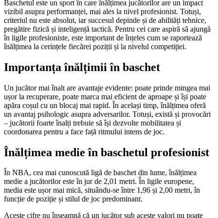
Baschetul este un sport în care înălțimea jucătorilor are un impact
vizibil asupra performanței, mai ales la nivel profesionist. Totuși,
criteriul nu este absolut, iar succesul depinde și de abilități tehnice,
pregătire fizică și inteligență tactică. Pentru cei care aspiră să ajungă
în ligile profesioniste, este important de înțeles cum se raportează
înălțimea la cerințele fiecărei poziții și la nivelul competiției.
Importanța înălțimii în baschet
Un jucător mai înalt are avantaje evidente: poate prinde mingea mai
ușor la recuperare, poate marca mai eficient de aproape și își poate
apăra coșul cu un blocaj mai rapid. În același timp, înălțimea oferă
un avantaj psihologic asupra adversarilor. Totuși, există și provocări
– jucătorii foarte înalți trebuie să își dezvolte mobilitatea și
coordonarea pentru a face față ritmului intens de joc.
Înălțimea medie în baschetul profesionist
În NBA, cea mai cunoscută ligă de baschet din lume, înălțimea
medie a jucătorilor este în jur de 2,01 metri. În ligile europene,
media este ușor mai mică, situându-se între 1,96 și 2,00 metri, în
funcție de poziție și stilul de joc predominant.
Aceste cifre nu înseamnă că un jucător sub aceste valori nu poate